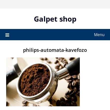
Skip
to
content
Galpet shop
Menu
philips-automata-kavefozo