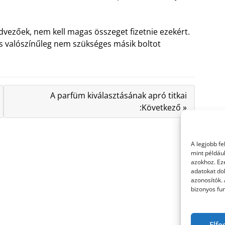
edvezőek, nem kell magas összeget fizetnie ezekért.
s valószínűleg nem szükséges másik boltot
A parfüm kiválasztásának apró titkai
:Következő »
A legjobb f
mint példáu
azokhoz. Ez
adatokat dol
azonosítók.
bizonyos fun
Elfo