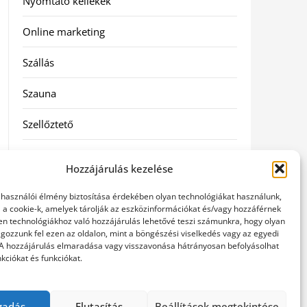
Nyomtató kellékek
Online marketing
Szállás
Szauna
Szellőztető
Szolgáltatás
Hozzájárulás kezelése
Táskák
elhasználói élmény biztosítása érdekében olyan technológiákat használunk,
l a cookie-k, amelyek tárolják az eszközinformációkat és/vagy hozzáférnek
Utazás
en technológiákhoz való hozzájárulás lehetővé teszi számunkra, hogy olyan
gozzunk fel ezen az oldalon, mint a böngészési viselkedés vagy az egyedi
 A hozzájárulás elmaradása vagy visszavonása hátrányosan befolyásolhat
Vásárlás
kciókat és funkciókat.
Webáruházak
gadás
Elutasítás
Beállítások megtekintése