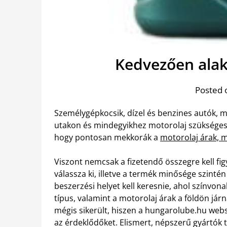
Kedvezően alak
Posted 
Személygépkocsik, dízel és benzines autók,
utakon és mindegyikhez motorolaj szüksége
hogy pontosan mekkorák a
motorolaj árak, 
Viszont nemcsak a fizetendő összegre kell fig
válassza ki, illetve a termék minősége szin
beszerzési helyet kell keresnie, ahol színvon
típus, valamint a motorolaj árak a földön jár
mégis sikerült, hiszen a hungarolube.hu web
az érdeklődőket. Elismert, népszerű gyártók 