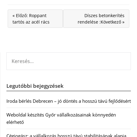
« Előző: Roppant
Díszes betonkerítés
tartós az acél rács
rendelése :Következő »
KERESÉS:
Legutóbbi bejegyzések
Iroda bérlés Debrecen – jó döntés a hosszú távú fejlődésért
Weboldal készítés Győr vállalkozásainak könnyedén
elérhető
Cégjogász: a vállalkozás hosszú távú stabilitásának alapja