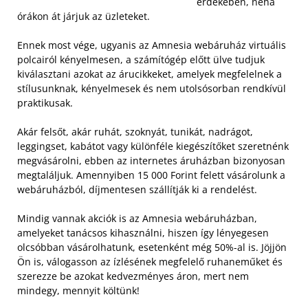
érdekében, néha
órákon át járjuk az üzleteket.
Ennek most vége, ugyanis az Amnesia webáruház virtuális
polcairól kényelmesen, a számítógép előtt ülve tudjuk
kiválasztani azokat az árucikkeket, amelyek megfelelnek a
stílusunknak, kényelmesek és nem utolsósorban rendkívül
praktikusak.
Akár felsőt, akár ruhát, szoknyát, tunikát, nadrágot,
leggingset, kabátot vagy különféle kiegészítőket szeretnénk
megvásárolni, ebben az internetes áruházban bizonyosan
megtaláljuk. Amennyiben 15 000 Forint felett vásárolunk a
webáruházból, díjmentesen szállítják ki a rendelést.
Mindig vannak akciók is az Amnesia webáruházban,
amelyeket tanácsos kihasználni, hiszen így lényegesen
olcsóbban vásárolhatunk, esetenként még 50%-al is. Jöjjön
Ön is, válogasson az ízlésének megfelelő ruhaneműket és
szerezze be azokat kedvezményes áron, mert nem
mindegy, mennyit költünk!