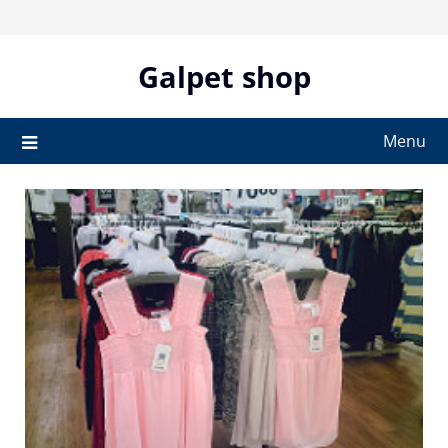
Skip
to
content
Galpet shop
Menu