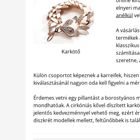
online kín
elnyeri ma
anélkül
ve
A vásárlás
termékek 
klasszikus
Karkötő
számítása
szeretne,
Külön csoportot képeznek a karreifek, hisze
kiválasztásánál nagyon oda kell figyelni a mér
Érdemes vetni egy pillantást a borostyános 
mondhatóak. A cirkóniás kővel díszített karkö
jelentős kedvezménnyel vehető meg, ezért ér
diszkrét modellek mellett, feltűnőbbek is talá