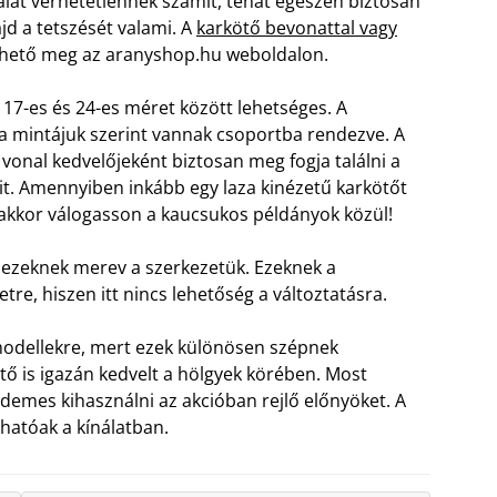
álat verhetetlennek számít, tehát egészen biztosan
jd a tetszését valami. A
karkötő bevonattal vagy
hető meg az aranyshop.hu weboldalon.
 17-es és 24-es méret között lehetséges. A
a mintájuk szerint vannak csoportba rendezve. A
 vonal kedvelőjeként biztosan meg fogja találni a
it. Amennyiben inkább egy laza kinézetű karkötőt
 akkor válogasson a kaucsukos példányok közül!
n ezeknek merev a szerkezetük. Ezeknek a
etre, hiszen itt nincs lehetőség a változtatásra.
modellekre, mert ezek különösen szépnek
tő is igazán kedvelt a hölgyek körében. Most
demes kihasználni az akcióban rejlő előnyöket. A
lhatóak a kínálatban.