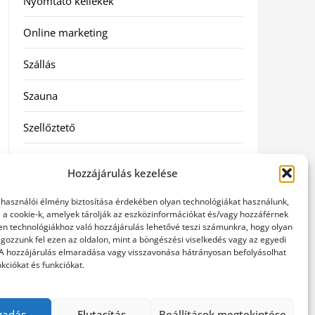
Nyomtató kellékek
Online marketing
Szállás
Szauna
Szellőztető
Szolgáltatás
Hozzájárulás kezelése
Táskák
elhasználói élmény biztosítása érdekében olyan technológiákat használunk,
l a cookie-k, amelyek tárolják az eszközinformációkat és/vagy hozzáférnek
Utazás
en technológiákhoz való hozzájárulás lehetővé teszi számunkra, hogy olyan
gozzunk fel ezen az oldalon, mint a böngészési viselkedés vagy az egyedi
 A hozzájárulás elmaradása vagy visszavonása hátrányosan befolyásolhat
Vásárlás
kciókat és funkciókat.
Webáruházak
gadás
Elutasítás
Beállítások megtekintése