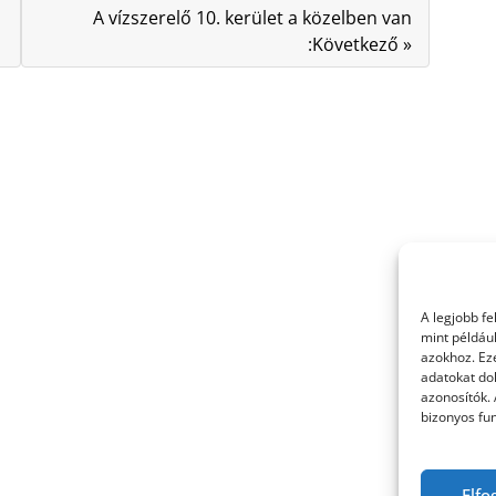
A vízszerelő 10. kerület a közelben van
:Következő »
A legjobb f
mint példáu
azokhoz. Ez
adatokat dol
azonosítók.
bizonyos fun
Elfo