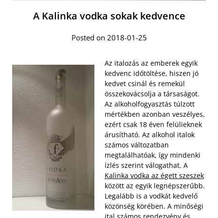
A Kalinka vodka sokak kedvence
Posted on 2018-01-25
Az italozás az emberek egyik
kedvenc időtöltése, hiszen jó
kedvet csinál és remekül
összekovácsolja a társaságot.
Az alkoholfogyasztás túlzott
mértékben azonban veszélyes,
ezért csak 18 éven felülieknek
árusítható. Az alkohol italok
számos változatban
megtalálhatóak, így mindenki
ízlés szerint válogathat. A
Kalinka vodka az égett szeszek
között az egyik legnépszerűbb.
Legalább is a vodkát kedvelő
közönség körében. A minőségi
ital számos rendezvény és