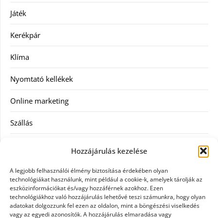
Játék
Kerékpár
Klíma
Nyomtató kellékek
Online marketing
Szállás
Szauna
Hozzájárulás kezelése
Szellőztető
A legjobb felhasználói élmény biztosítása érdekében olyan
technológiákat használunk, mint például a cookie-k, amelyek tárolják az
Szolgáltatás
eszközinformációkat és/vagy hozzáférnek azokhoz. Ezen
technológiákhoz való hozzájárulás lehetővé teszi számunkra, hogy olyan
adatokat dolgozzunk fel ezen az oldalon, mint a böngészési viselkedés
Táskák
vagy az egyedi azonosítók. A hozzájárulás elmaradása vagy