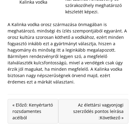
Kalinka vodka
szórakozóhely meghatározó
készletét képezi.
A Kalinka vodka orosz származása önmagában is
meghatározó, minőségi és ízlés szempontjából egyaránt. A
orosz kultúra szorosan köthető a vodkához, ezért minden
fogyasztó inkább ezt a gyártmányt választja, hiszen a
hagyomány és minőség itt a leginkább megalapozott.
Bármilyen rendezvényről legyen szó, a megfelelő
italválaszték kulcsfontosságú, mivel a vendégek csak úgy
érzik jól magukat, ha minden megfelelő. A Kalinka vodka
biztosan nagy népszerűségnek örvend majd, ezért
érdemes ezt a márkát választani.
« Előző: Kenyértartó
Az élettársi vagyonjogi
rozsdamentes
szerződés pontos leírása
acélból
:Következő »