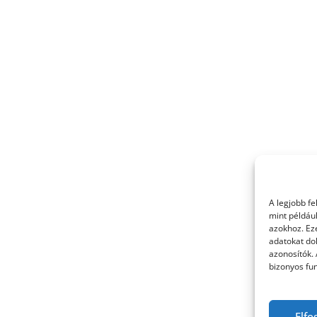
A legjobb f
mint példáu
azokhoz. Ez
adatokat dol
azonosítók.
bizonyos fun
Elfo