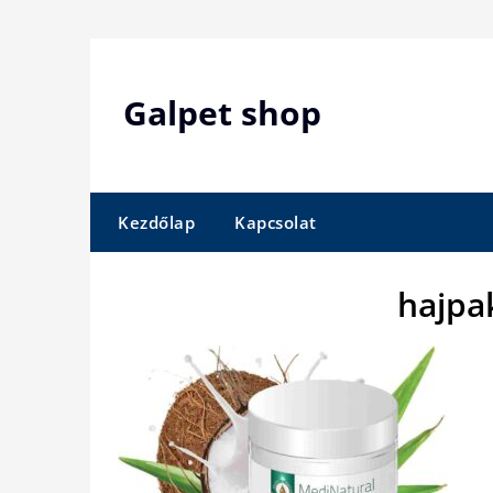
Skip
to
content
Galpet shop
Kezdőlap
Kapcsolat
hajpa