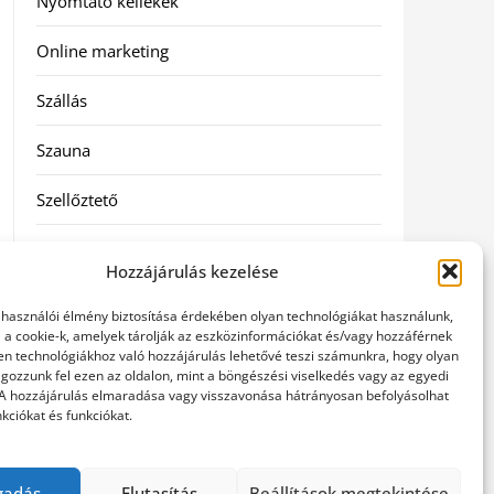
Nyomtató kellékek
Online marketing
Szállás
Szauna
Szellőztető
Szolgáltatás
Hozzájárulás kezelése
Táskák
elhasználói élmény biztosítása érdekében olyan technológiákat használunk,
l a cookie-k, amelyek tárolják az eszközinformációkat és/vagy hozzáférnek
Utazás
en technológiákhoz való hozzájárulás lehetővé teszi számunkra, hogy olyan
gozzunk fel ezen az oldalon, mint a böngészési viselkedés vagy az egyedi
 A hozzájárulás elmaradása vagy visszavonása hátrányosan befolyásolhat
Vásárlás
kciókat és funkciókat.
Webáruházak
gadás
Elutasítás
Beállítások megtekintése