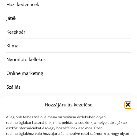
Házi kedvencek
Játék
Kerékpár
Klíma
Nyomtató kellékek
Online marketing
Szállás
Szauna
Hozzájárulás kezelése
Szellőztető
A legjobb felhasználói élmény biztosítása érdekében olyan
technológiákat használunk, mint például a cookie-k, amelyek tárolják az
Szolgáltatás
eszközinformációkat és/vagy hozzáférnek azokhoz. Ezen
technológiákhoz való hozzájárulás lehetővé teszi számunkra, hogy olyan