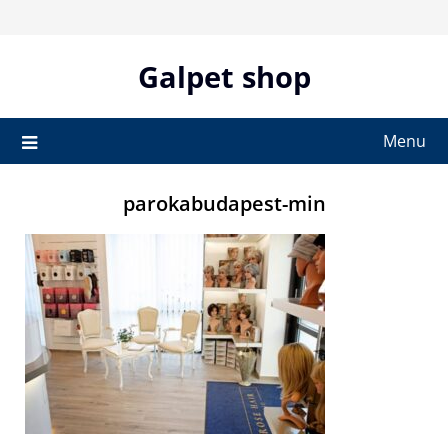
Skip
to
content
Galpet shop
Menu
parokabudapest-min