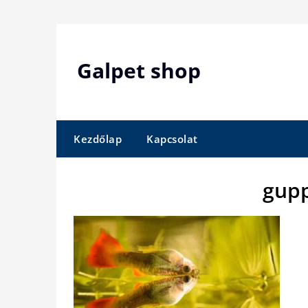
Skip
to
content
Galpet shop
Kezdőlap
Kapcsolat
gupp