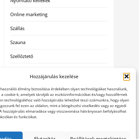
Nyomtató kellékek
Online marketing
Szállás
Szauna
Szellőztető
Szolgáltatás
Hozzájárulás kezelése
Táskák
elhasználói élmény biztosítása érdekében olyan technológiákat használunk,
l a cookie-k, amelyek tárolják az eszközinformációkat és/vagy hozzáférnek
Utazás
en technológiákhoz való hozzájárulás lehetővé teszi számunkra, hogy olyan
gozzunk fel ezen az oldalon, mint a böngészési viselkedés vagy az egyedi
 A hozzájárulás elmaradása vagy visszavonása hátrányosan befolyásolhat
Vásárlás
kciókat és funkciókat.
Webáruházak
gadás
Elutasítás
Beállítások megtekintése