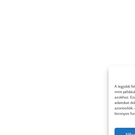
A legjobb f
mint példáu
azokhoz. Ez
adatokat dol
azonosítók.
bizonyos fun
Elfo