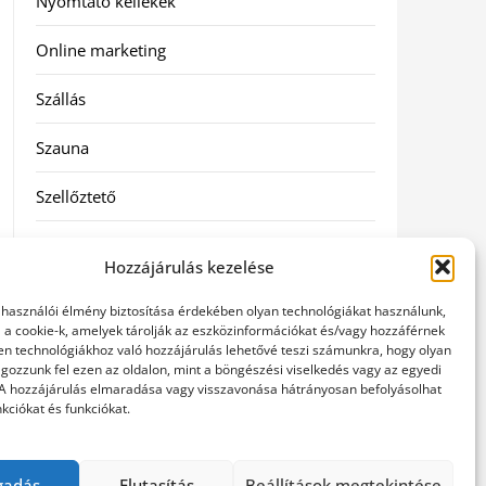
Nyomtató kellékek
Online marketing
Szállás
Szauna
Szellőztető
Szolgáltatás
Hozzájárulás kezelése
Táskák
elhasználói élmény biztosítása érdekében olyan technológiákat használunk,
l a cookie-k, amelyek tárolják az eszközinformációkat és/vagy hozzáférnek
Utazás
en technológiákhoz való hozzájárulás lehetővé teszi számunkra, hogy olyan
gozzunk fel ezen az oldalon, mint a böngészési viselkedés vagy az egyedi
 A hozzájárulás elmaradása vagy visszavonása hátrányosan befolyásolhat
Vásárlás
kciókat és funkciókat.
Webáruházak
gadás
Elutasítás
Beállítások megtekintése