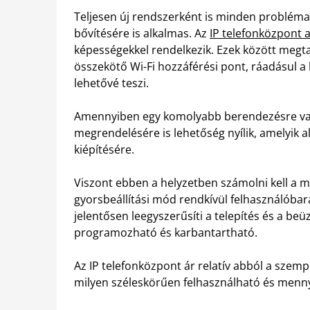
Teljesen új rendszerként is minden probléma
bővítésére is alkalmas. Az
IP telefonközpont a
képességekkel rendelkezik. Ezek között megt
összekötő Wi-Fi hozzáférési pont, ráadásul a
lehetővé teszi.
Amennyiben egy komolyabb berendezésre van 
megrendelésére is lehetőség nyílik, amelyik a
kiépítésére.
Viszont ebben a helyzetben számolni kell a m
gyorsbeállítási mód rendkívül felhasználóbará
jelentősen leegyszerűsíti a telepítés és a be
programozható és karbantartható.
Az IP telefonközpont ár relatív abból a szem
milyen széleskörűen felhasználható és mennyi