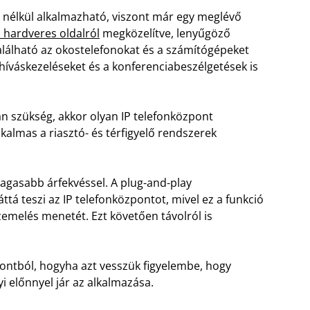
 nélkül alkalmazható, viszont már egy meglévő
 hardveres oldalról
megközelítve, lenyűgöző
alálható az okostelefonokat és a számítógépeket
 híváskezeléseket és a konferenciabeszélgetések is
szükség, akkor olyan IP telefonközpont
lkalmas a riasztó- és térfigyelő rendszerek
agasabb árfekvéssel. A plug-and-play
ttá teszi az IP telefonközpontot, mivel ez a funkció
üzemelés menetét. Ezt követően távolról is
pontból, hogyha azt vesszük figyelembe, hogy
 előnnyel jár az alkalmazása.