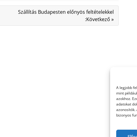
Szállítás Budapesten előnyös feltételekkel
:Következő »
A legjobb f
mint példáu
azokhoz. Ez
adatokat dol
azonosítók.
bizonyos fun
Elfo