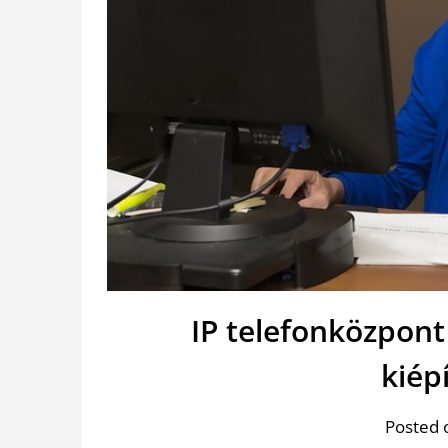
IP telefonközpont
kiép
Posted 