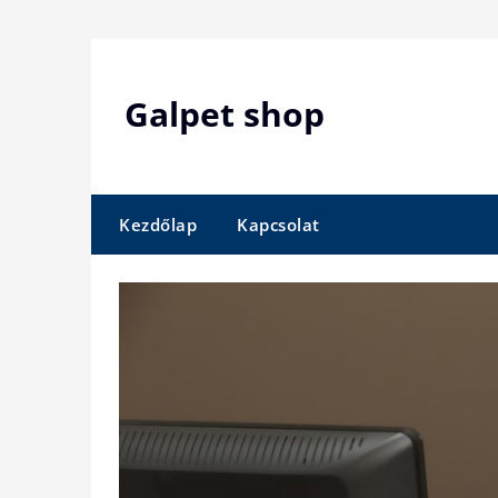
Skip
to
content
Galpet shop
Kezdőlap
Kapcsolat