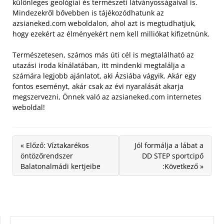
különleges geológiai és természeti látványosságaival is.
Mindezekről bővebben is tájékozódhatunk az
azsianeked.com weboldalon, ahol azt is megtudhatjuk,
hogy ezekért az élményekért nem kell milliókat kifizetnünk.
Természetesen, számos más úti cél is megtalálható az
utazási iroda kínálatában, itt mindenki megtalálja a
számára legjobb ajánlatot, aki Ázsiába vágyik. Akár egy
fontos eseményt, akár csak az évi nyaralását akarja
megszervezni, Önnek való az azsianeked.com internetes
weboldal!
« Előző: Víztakarékos
Jól formálja a lábat a
öntözőrendszer
DD STEP sportcipő
Balatonalmádi kertjeibe
:Következő »
KERESÉS: