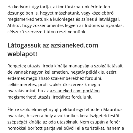
Ha kedvünk úgy tartja, akkor túrázhatunk érintetlen
dzsungelben is, hegyet mászhatunk, vagy közelebbről
megismerkedhetünk a különleges és színes állatvilággal.
Ahhoz, hogy zökkenőmentes legyen az Indonézia nyaralás,
célszerű szervezett úton részt vennünk.
Látogassuk az azsianeked.com
weblapot!
Rengeteg utazási iroda kínálja manapság a szolgáltatásait,
de vannak nagyon kellemetlen, negatív példák is, ezért
érdemes megbízható szakemberekhez fordulni.
Lelkiismeretes, profi szakértők szervezik meg a
nyaralásunkat, ha az
azsianeked.com portálon
megismerhető
utazási irodához fordulunk.
Életre szóló élményt nyújt például egy felhőtlen Mauritius
nyaralás, hiszen a hely a vulkanikus korallszigetek festői
szépségét kínálja az oda utazóknak. Nem csupán a fehér
homokkal borított partjaival bűvöli el a turistákat, hanem a