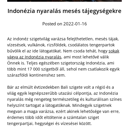
Indonézia nyaralás mesés tájegységekre
Posted on 2022-01-16
Az indonéz szigetvilág varázsa felejthetetlen, mesés tájak,
vízesések, vulkánok, rizsföldek, csodálatos tengerpartok
bűvölik el az ide látogatókat. Nem csoda tehát, hogy
sokak
vágya az Indonézia nyaralás
, ami most lehetővé válik
Önnek is. Teljes egészében szigetország Indonézia, ami
több mint 17 000 szigetből áll, sehol nem csatlakozik egyik
szárazföldi kontinenshez sem.
Bár az elmúlt évtizedekben Bali szigete volt a régió és a
világ egyik legnépszerűbb utazási célpontja, az Indonézia
nyaralás még rengeteg természetileg és kulturálisan színes
helyszínt tartogat a látogatóknak. Mindegyik szigetnek
megvan a maga varázsa, ezért akinek lehetősége van erre,
érdemes több időt eltöltenie a számtalan sziget
tengerpartjai, hegységei és vízesései között.