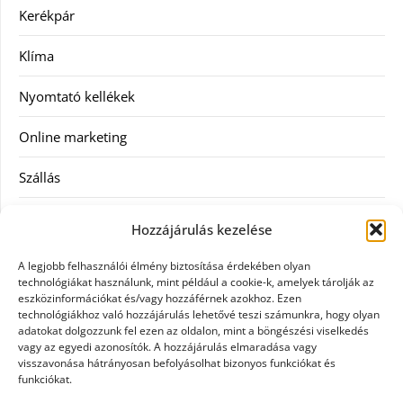
Kerékpár
Klíma
Nyomtató kellékek
Online marketing
Szállás
Szauna
Hozzájárulás kezelése
Szellőztető
A legjobb felhasználói élmény biztosítása érdekében olyan
technológiákat használunk, mint például a cookie-k, amelyek tárolják az
Szolgáltatás
eszközinformációkat és/vagy hozzáférnek azokhoz. Ezen
technológiákhoz való hozzájárulás lehetővé teszi számunkra, hogy olyan
adatokat dolgozzunk fel ezen az oldalon, mint a böngészési viselkedés
Táskák
vagy az egyedi azonosítók. A hozzájárulás elmaradása vagy
visszavonása hátrányosan befolyásolhat bizonyos funkciókat és
Utazás
funkciókat.