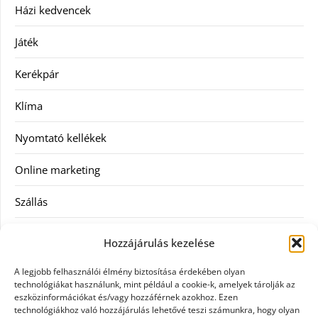
Házi kedvencek
Játék
Kerékpár
Klíma
Nyomtató kellékek
Online marketing
Szállás
Szauna
Hozzájárulás kezelése
Szellőztető
A legjobb felhasználói élmény biztosítása érdekében olyan
technológiákat használunk, mint például a cookie-k, amelyek tárolják az
Szolgáltatás
eszközinformációkat és/vagy hozzáférnek azokhoz. Ezen
technológiákhoz való hozzájárulás lehetővé teszi számunkra, hogy olyan