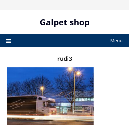
Skip
to
content
Galpet shop
Menu
rudi3