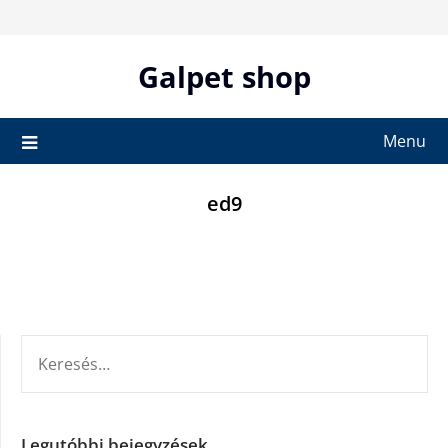
Skip
to
content
Galpet shop
Menu
ed9
KERESÉS:
Legutóbbi bejegyzések