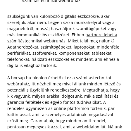
Számítástechnikai webáruház
szükségünk van különböző digitális eszközökre, akár
szeretjük, akár nem. Legyen szó a munkahelyről vagy a
magánéletről, muszáj használjunk számítógépeket vagy
más kommunikációs eszközöket. Ebben
partnere lehet a
számítástechnikai webáruház
. Miket talál meg nálunk?
Adathordozókat, számítógépeket, laptopokat, mindenféle
perifériákat, szoftvereket, komponenseket, tableteket,
telefonokat, hálózati eszközöket és mindent, ami ehhez a
digitális világhoz tartozik.
A horsap.hu oldalon érhető el ez a számítástechnikai
webáruház, itt nézheti meg mivel állunk minden létező és
potenciális ügyfelünk rendelkezésére. Megtudhatja, hogy
kik vagyunk, milyen árakkal dolgozunk, mik a szállítási és
garancia feltételek és egyéb fontos tudnivalókat. A
rendelés ugyanezen az online platformon történik, pár
kattintással, amit a személyes adatainak megadásával
erősít meg. Garantáljuk, hogy minden amit rendel,
pontosan megegyezik azzal, amit a weboldalon lát. Nálunk