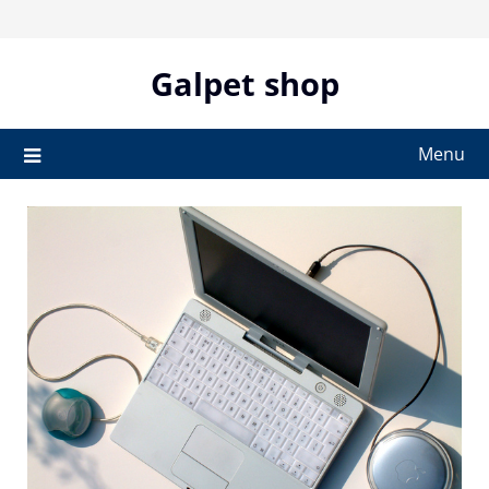
Skip
to
content
Galpet shop
Menu