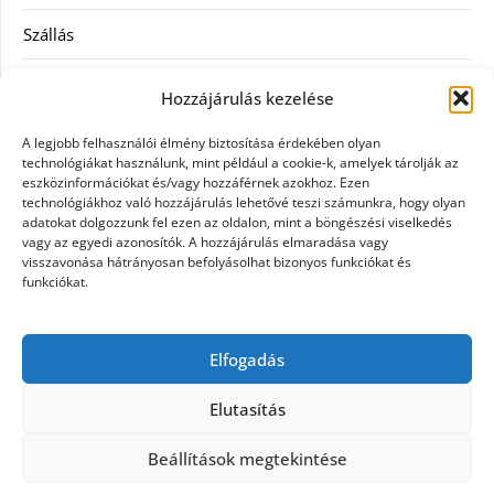
Szállás
Szauna
Hozzájárulás kezelése
Szellőztető
A legjobb felhasználói élmény biztosítása érdekében olyan
technológiákat használunk, mint például a cookie-k, amelyek tárolják az
Szolgáltatás
eszközinformációkat és/vagy hozzáférnek azokhoz. Ezen
technológiákhoz való hozzájárulás lehetővé teszi számunkra, hogy olyan
adatokat dolgozzunk fel ezen az oldalon, mint a böngészési viselkedés
Táskák
vagy az egyedi azonosítók. A hozzájárulás elmaradása vagy
visszavonása hátrányosan befolyásolhat bizonyos funkciókat és
Utazás
funkciókat.
Vásárlás
Elfogadás
Webáruházak
Elutasítás
Beállítások megtekintése
©2026 Galpet shop
| Design:
Newspaperly