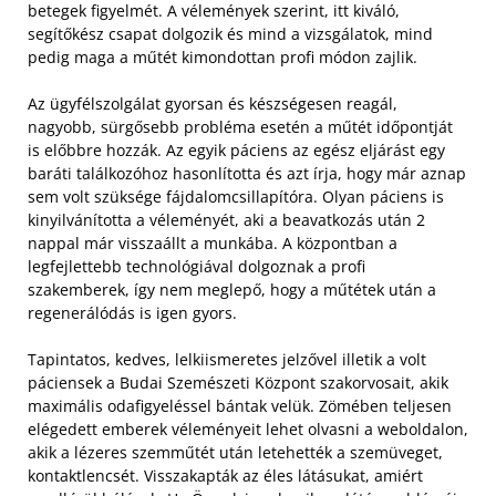
betegek figyelmét. A vélemények szerint, itt kiváló,
segítőkész csapat dolgozik és mind a vizsgálatok, mind
pedig maga a műtét kimondottan profi módon zajlik.
Az ügyfélszolgálat gyorsan és készségesen reagál,
nagyobb, sürgősebb probléma esetén a műtét időpontját
is előbbre hozzák. Az egyik páciens az egész eljárást egy
baráti találkozóhoz hasonlította és azt írja, hogy már aznap
sem volt szüksége fájdalomcsillapítóra. Olyan páciens is
kinyilvánította a véleményét, aki a beavatkozás után 2
nappal már visszaállt a munkába. A központban a
legfejlettebb technológiával dolgoznak a profi
szakemberek, így nem meglepő, hogy a műtétek után a
regenerálódás is igen gyors.
Tapintatos, kedves, lelkiismeretes jelzővel illetik a volt
páciensek a Budai Szemészeti Központ szakorvosait, akik
maximális odafigyeléssel bántak velük. Zömében teljesen
elégedett emberek véleményeit lehet olvasni a weboldalon,
akik a lézeres szemműtét után letehették a szemüveget,
kontaktlencsét. Visszakapták az éles látásukat, amiért