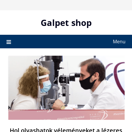
Skip
to
content
Galpet shop
Menu
Hol olvashatok véleményeket a lézeres