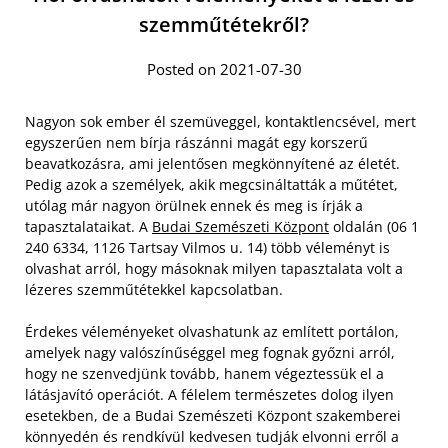
szemműtétekről?
Posted on 2021-07-30
Nagyon sok ember él szemüveggel, kontaktlencsével, mert
egyszerűen nem bírja rászánni magát egy korszerű
beavatkozásra, ami jelentősen megkönnyítené az életét.
Pedig azok a személyek, akik megcsináltatták a műtétet,
utólag már nagyon örülnek ennek és meg is írják a
tapasztalataikat. A
Budai Szemészeti Központ
oldalán (06 1
240 6334, 1126 Tartsay Vilmos u. 14) több véleményt is
olvashat arról, hogy másoknak milyen tapasztalata volt a
lézeres szemműtétekkel kapcsolatban.
Érdekes véleményeket olvashatunk az említett portálon,
amelyek nagy valószínűséggel meg fognak győzni arról,
hogy ne szenvedjünk tovább, hanem végeztessük el a
látásjavító operációt. A félelem természetes dolog ilyen
esetekben, de a Budai Szemészeti Központ szakemberei
könnyedén és rendkívül kedvesen tudják elvonni erről a