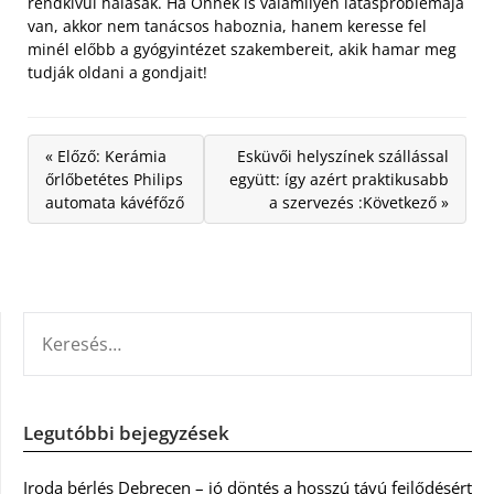
rendkívül hálásak. Ha Önnek is valamilyen látásproblémája
van, akkor nem tanácsos haboznia, hanem keresse fel
minél előbb a gyógyintézet szakembereit, akik hamar meg
tudják oldani a gondjait!
« Előző: Kerámia
Esküvői helyszínek szállással
őrlőbetétes Philips
együtt: így azért praktikusabb
automata kávéfőző
a szervezés :Következő »
KERESÉS:
Legutóbbi bejegyzések
Iroda bérlés Debrecen – jó döntés a hosszú távú fejlődésért