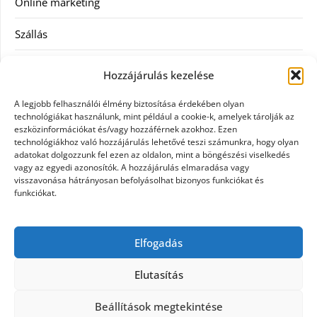
Online marketing
Szállás
Szauna
Hozzájárulás kezelése
Szellőztető
A legjobb felhasználói élmény biztosítása érdekében olyan
technológiákat használunk, mint például a cookie-k, amelyek tárolják az
Szolgáltatás
eszközinformációkat és/vagy hozzáférnek azokhoz. Ezen
technológiákhoz való hozzájárulás lehetővé teszi számunkra, hogy olyan
adatokat dolgozzunk fel ezen az oldalon, mint a böngészési viselkedés
Táskák
vagy az egyedi azonosítók. A hozzájárulás elmaradása vagy
visszavonása hátrányosan befolyásolhat bizonyos funkciókat és
Utazás
funkciókat.
Vásárlás
Elfogadás
Webáruházak
Elutasítás
Beállítások megtekintése