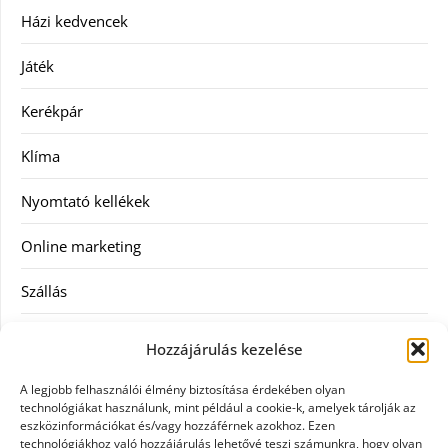
Házi kedvencek
Játék
Kerékpár
Klíma
Nyomtató kellékek
Online marketing
Szállás
Szauna
Hozzájárulás kezelése
Szellőztető
A legjobb felhasználói élmény biztosítása érdekében olyan
technológiákat használunk, mint például a cookie-k, amelyek tárolják az
Szolgáltatás
eszközinformációkat és/vagy hozzáférnek azokhoz. Ezen
technológiákhoz való hozzájárulás lehetővé teszi számunkra, hogy olyan