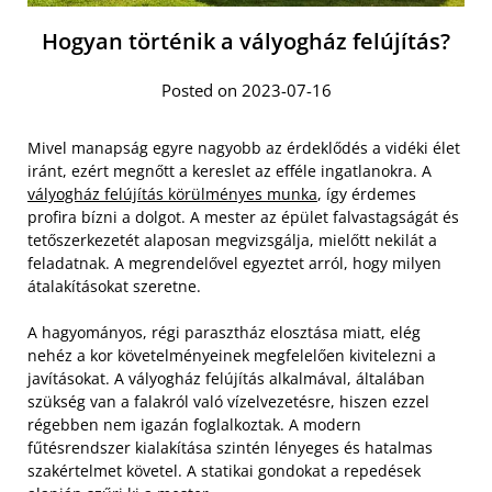
Hogyan történik a vályogház felújítás?
Posted on 2023-07-16
Mivel manapság egyre nagyobb az érdeklődés a vidéki élet
iránt, ezért megnőtt a kereslet az efféle ingatlanokra. A
vályogház felújítás körülményes munka
, így érdemes
profira bízni a dolgot. A mester az épület falvastagságát és
tetőszerkezetét alaposan megvizsgálja, mielőtt nekilát a
feladatnak. A megrendelővel egyeztet arról, hogy milyen
átalakításokat szeretne.
A hagyományos, régi parasztház elosztása miatt, elég
nehéz a kor követelményeinek megfelelően kivitelezni a
javításokat. A vályogház felújítás alkalmával, általában
szükség van a falakról való vízelvezetésre, hiszen ezzel
régebben nem igazán foglalkoztak. A modern
fűtésrendszer kialakítása szintén lényeges és hatalmas
szakértelmet követel. A statikai gondokat a repedések