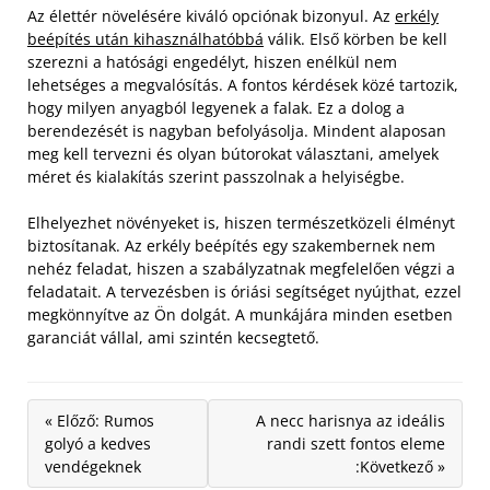
Az élettér növelésére kiváló opciónak bizonyul. Az
erkély
beépítés után kihasználhatóbbá
válik. Első körben be kell
szerezni a hatósági engedélyt, hiszen enélkül nem
lehetséges a megvalósítás. A fontos kérdések közé tartozik,
hogy milyen anyagból legyenek a falak. Ez a dolog a
berendezését is nagyban befolyásolja. Mindent alaposan
meg kell tervezni és olyan bútorokat választani, amelyek
méret és kialakítás szerint passzolnak a helyiségbe.
Elhelyezhet növényeket is, hiszen természetközeli élményt
biztosítanak. Az erkély beépítés egy szakembernek nem
nehéz feladat, hiszen a szabályzatnak megfelelően végzi a
feladatait. A tervezésben is óriási segítséget nyújthat, ezzel
megkönnyítve az Ön dolgát. A munkájára minden esetben
garanciát vállal, ami szintén kecsegtető.
« Előző: Rumos
A necc harisnya az ideális
golyó a kedves
randi szett fontos eleme
vendégeknek
:Következő »