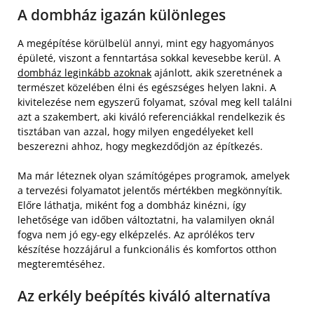
A dombház igazán különleges
A megépítése körülbelül annyi, mint egy hagyományos
épületé, viszont a fenntartása sokkal kevesebbe kerül. A
dombház leginkább azoknak
ajánlott, akik szeretnének a
természet közelében élni és egészséges helyen lakni. A
kivitelezése nem egyszerű folyamat, szóval meg kell találni
azt a szakembert, aki kiváló referenciákkal rendelkezik és
tisztában van azzal, hogy milyen engedélyeket kell
beszerezni ahhoz, hogy megkezdődjön az építkezés.
Ma már léteznek olyan számítógépes programok, amelyek
a tervezési folyamatot jelentős mértékben megkönnyítik.
Előre láthatja, miként fog a dombház kinézni, így
lehetősége van időben változtatni, ha valamilyen oknál
fogva nem jó egy-egy elképzelés. Az aprólékos terv
készítése hozzájárul a funkcionális és komfortos otthon
megteremtéséhez.
Az erkély beépítés kiváló alternatíva