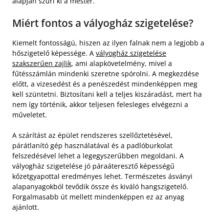
alapján szűri ki a mester.
Miért fontos a vályogház szigetelése?
Kiemelt fontosságú, hiszen az ilyen falnak nem a legjobb a
hőszigetelő képessége. A
vályogház szigetelése
szakszerűen zajlik
, ami alapkövetelmény, mivel a
fűtésszámlán mindenki szeretne spórolni. A megkezdése
előtt, a vizesedést és a penészedést mindenképpen meg
kell szüntetni. Biztosítani kell a teljes kiszáradást, mert ha
nem így történik, akkor teljesen felesleges elvégezni a
műveletet.
A szárítást az épület rendszeres szellőztetésével,
párátlanító gép használatával és a padlóburkolat
felszedésével lehet a legegyszerűbben megoldani. A
vályogház szigetelése jó páraáteresztő képességű
kőzetgyapottal eredményes lehet. Természetes ásványi
alapanyagokból tevődik össze és kiváló hangszigetelő.
Forgalmasabb út mellett mindenképpen ez az anyag
ajánlott.