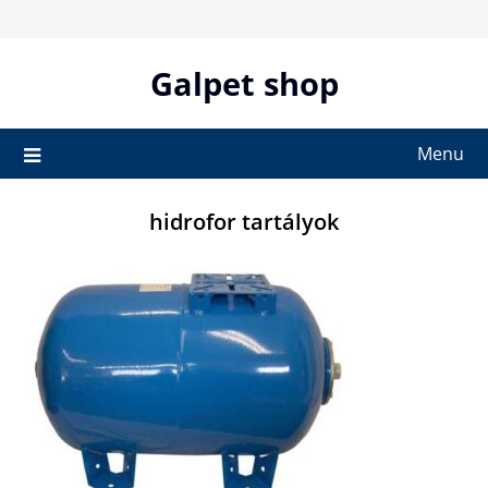
Skip
to
content
Galpet shop
Menu
hidrofor tartályok