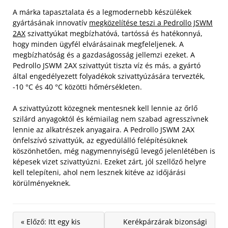
A márka tapasztalata és a legmodernebb készülékek
gyártásának innovatív
megközelítése teszi a Pedrollo JSWM
2AX
szivattyúkat megbízhatóvá, tartóssá és hatékonnyá,
hogy minden ügyfél elvárásainak megfeleljenek. A
megbízhatóság és a gazdaságosság jellemzi ezeket.
A
Pedrollo JSWM 2AX szivattyút tiszta víz és más, a gyártó
által engedélyezett folyadékok szivattyúzására tervezték,
-10 °C és 40 °C közötti hőmérsékleten.
A szivattyúzott közegnek mentesnek kell lennie az őrlő
szilárd anyagoktól és kémiailag nem szabad agresszívnek
lennie az alkatrészek anyagaira. A Pedrollo JSWM 2AX
önfelszívó szivattyúk, az egyedülálló felépítésüknek
köszönhetően, még nagymennyiségű levegő jelenlétében is
képesek vizet szivattyúzni. Ezeket zárt, jól szellőző helyre
kell telepíteni, ahol nem lesznek kitéve az időjárási
körülményeknek.
« Előző: Itt egy kis
Kerékpárzárak bizonsági