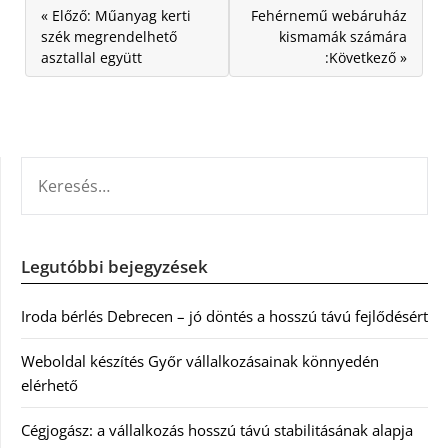
« Előző: Műanyag kerti
Fehérnemű webáruház
szék megrendelhető
kismamák számára
asztallal együtt
:Következő »
KERESÉS:
Legutóbbi bejegyzések
Iroda bérlés Debrecen – jó döntés a hosszú távú fejlődésért
Weboldal készítés Győr vállalkozásainak könnyedén
elérhető
Cégjogász: a vállalkozás hosszú távú stabilitásának alapja