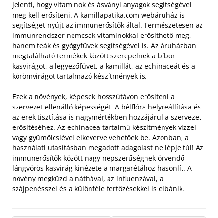
jelenti, hogy vitaminok és ásványi anyagok segítségével
meg kell erősíteni. A kamillapatika.com webáruház is
segítséget nyújt az immunerősítők által. Természetesen az
immunrendszer nemcsak vitaminokkal erősíthető meg,
hanem teák és gyógyfüvek segítségével is. Az áruházban
megtalálható termékek között szerepelnek a bíbor
kasvirágot, a legyezőfüvet, a kamillát, az echinaceát és a
körömvirágot tartalmazó készítmények is.
Ezek a növények, képesek hosszútávon erősíteni a
szervezet ellenálló képességét. A bélflóra helyreállítása és
az erek tisztítása is nagymértékben hozzájárul a szervezet
erősítéséhez. Az echinacea tartalmú készítmények vízzel
vagy gyümölcslével elkeverve vehetőek be. Azonban, a
használati utasításban megadott adagolást ne lépje túl! Az
immunerősítők között nagy népszerűségnek örvendő
lángvörös kasvirág kinézete a margarétához hasonlít. A
növény megküzd a náthával, az influenzával, a
szájpenésszel és a különféle fertőzésekkel is elbánik.