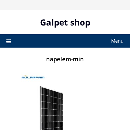
Skip
to
content
Galpet shop
Menu
napelem-min