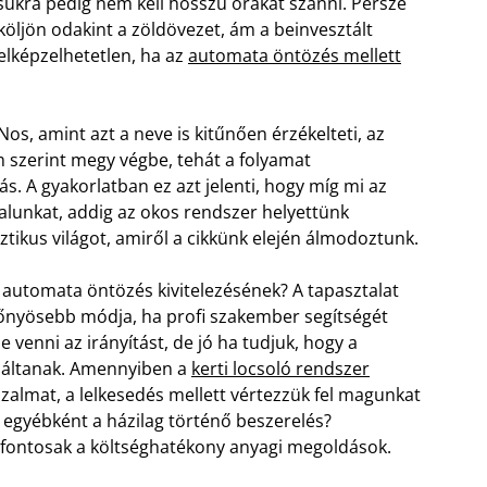
ukra pedig nem kell hosszú órákat szánni. Persze
köljön odakint a zöldövezet, ám a beinvesztált
lképzelhetetlen, ha az
automata öntözés mellett
os, amint azt a neve is kitűnően érzékelteti, az
m szerint megy végbe, tehát a folyamat
. A gyakorlatban ez azt jelenti, hogy míg mi az
alunkat, addig az okos rendszer helyettünk
tikus világot, amiről a cikkünk elején álmodoztunk.
 automata öntözés kivitelezésének? A tapasztalat
előnyösebb módja, ha profi szakember segítségét
 venni az irányítást, de jó ha tudjuk, hogy a
kiáltanak. Amennyiben a
kerti locsoló rendszer
almat, a lelkesedés mellett vértezzük fel magunkat
t egyébként a házilag történő beszerelés?
 fontosak a költséghatékony anyagi megoldások.