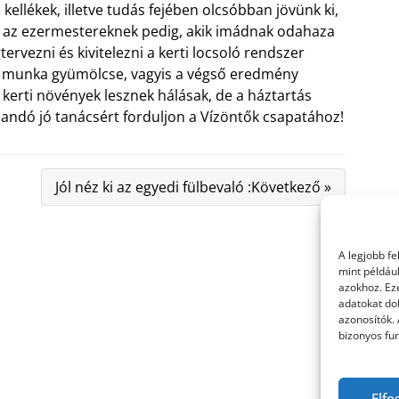
llékek, illetve tudás fejében olcsóbban jövünk ki,
k az ezermestereknek pedig, akik imádnak odahaza
rvezni és kivitelezni a kerti locsoló rendszer
kes munka gyümölcse, vagyis a végső eredmény
kerti növények lesznek hálásak, de a háztartás
andó jó tanácsért forduljon a Vízöntők csapatához!
Jól néz ki az egyedi fülbevaló :Következő »
A legjobb f
mint példáu
azokhoz. Ez
adatokat dol
azonosítók.
bizonyos fun
Elfo