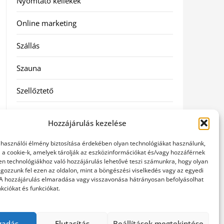
Nyomtató kellékek
Online marketing
Szállás
Szauna
Szellőztető
Szolgáltatás
Hozzájárulás kezelése
Táskák
elhasználói élmény biztosítása érdekében olyan technológiákat használunk,
l a cookie-k, amelyek tárolják az eszközinformációkat és/vagy hozzáférnek
Utazás
en technológiákhoz való hozzájárulás lehetővé teszi számunkra, hogy olyan
gozzunk fel ezen az oldalon, mint a böngészési viselkedés vagy az egyedi
 A hozzájárulás elmaradása vagy visszavonása hátrányosan befolyásolhat
Vásárlás
kciókat és funkciókat.
Webáruházak
gadás
Elutasítás
Beállítások megtekintése