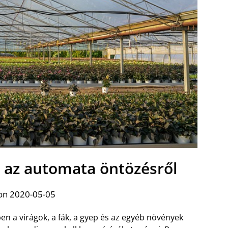
 az automata öntözésről
on 2020-05-05
n a virágok, a fák, a gyep és az egyéb növények