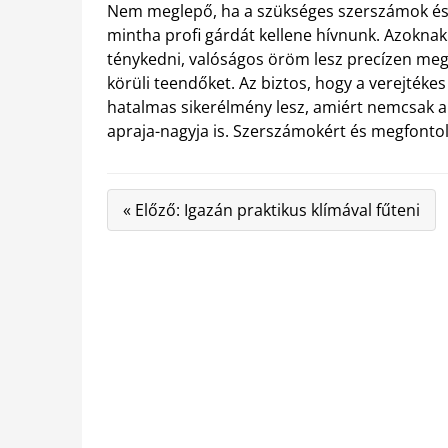
Nem meglepő, ha a szükséges szerszámok és ke
mintha profi gárdát kellene hívnunk. Azokna
ténykedni, valóságos öröm lesz precízen megte
körüli teendőket. Az biztos, hogy a verejté
hatalmas sikerélmény lesz, amiért nemcsak a 
apraja-nagyja is. Szerszámokért és megfontol
« Előző: Igazán praktikus klímával fűteni