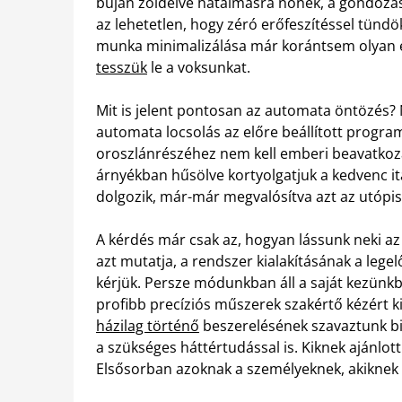
buján zöldelve hatalmasra nőnek, a gondozás
az lehetetlen, hogy zéró erőfeszítéssel tündö
munka minimalizálása már korántsem olyan e
tesszük
le a voksunkat.
Mit is jelent pontosan az automata öntözés? N
automata locsolás az előre beállított progra
oroszlánrészéhez nem kell emberi beavatkozás
árnyékban hűsölve kortyolgatjuk a kedvenc it
dolgozik, már-már megvalósítva azt az utópisz
A kérdés már csak az, hogyan lássunk neki az
azt mutatja, a rendszer kialakításának a leg
kérjük. Persze módunkban áll a saját kezünkbe
profibb precíziós műszerek szakértő kézért 
házilag történő
beszerelésének szavaztunk biz
a szükséges háttértudással is. Kiknek ajánlot
Elsősorban azoknak a személyeknek, akiknek