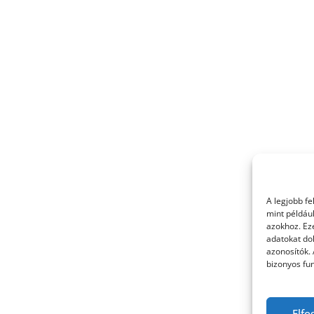
A legjobb f
mint példáu
azokhoz. Ez
adatokat dol
azonosítók.
bizonyos fun
Elfo