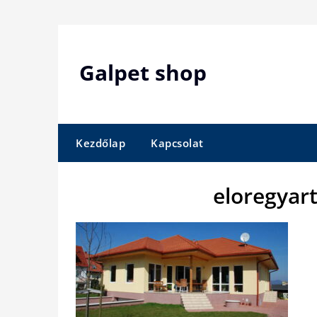
Skip
to
content
Galpet shop
Kezdőlap
Kapcsolat
eloregyar