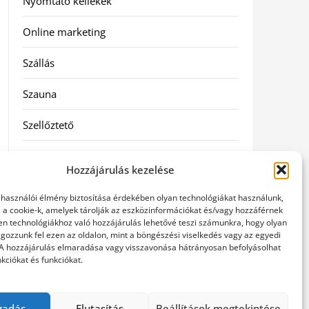
Nyomtató kellékek
Online marketing
Szállás
Szauna
Szellőztető
Szolgáltatás
Hozzájárulás kezelése
Táskák
elhasználói élmény biztosítása érdekében olyan technológiákat használunk,
l a cookie-k, amelyek tárolják az eszközinformációkat és/vagy hozzáférnek
Utazás
en technológiákhoz való hozzájárulás lehetővé teszi számunkra, hogy olyan
gozzunk fel ezen az oldalon, mint a böngészési viselkedés vagy az egyedi
 A hozzájárulás elmaradása vagy visszavonása hátrányosan befolyásolhat
Vásárlás
kciókat és funkciókat.
Webáruházak
gadás
Elutasítás
Beállítások megtekintése