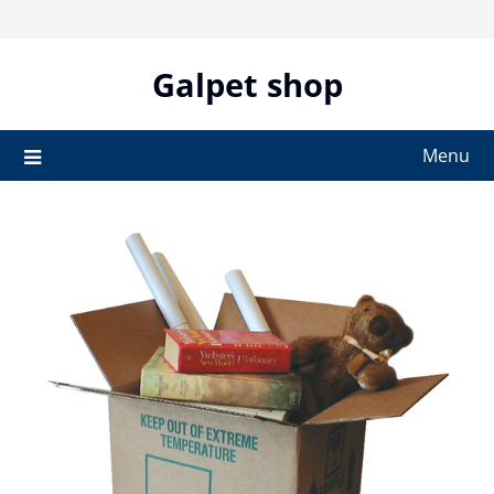
Skip
to
content
Galpet shop
Menu