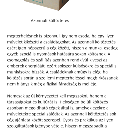
Azonnali költöztetés
megterhelésnek is bizonyul, így nem csoda, ha egy ilyen
művelet kikészíti a családtagokat. Az
azonnali költöztetés
ezért igen
népszerű a cég között, hiszen a munka, esetleg
egyéb szociális nyomások hatására sokan költöznek. A
csomagolás és szállítás azonban rendkívül kiveszi az
emberek energiáját, ezért sokszor külsősökre és speciális
munkásokra bízzák. A családoknak amúgy is elég, ha
költözés során a szellemi megterheléssel megbirkózzanak,
nem hiányzik még a fizikai fáradtság is melléje.
Nemcsak az új környezetet kell megszokni, hanem a
társaságokat és kultúrát is. Helységen belüli költözés
azonban megoldható cégek által is, amelyek ezekre a
műveletekre specializálódtak. Az azonnali költöztetés sok
cég ajánlata között szerepel. Gyors és praktikus az ilyen
szolgáltatások igénybe vétele, hiszen megszabadít a