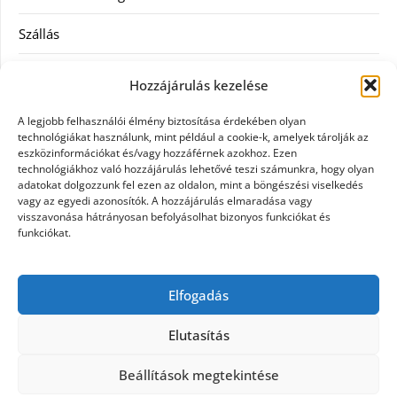
Szállás
Szauna
Hozzájárulás kezelése
Szellőztető
A legjobb felhasználói élmény biztosítása érdekében olyan
technológiákat használunk, mint például a cookie-k, amelyek tárolják az
Szolgáltatás
eszközinformációkat és/vagy hozzáférnek azokhoz. Ezen
technológiákhoz való hozzájárulás lehetővé teszi számunkra, hogy olyan
adatokat dolgozzunk fel ezen az oldalon, mint a böngészési viselkedés
Táskák
vagy az egyedi azonosítók. A hozzájárulás elmaradása vagy
visszavonása hátrányosan befolyásolhat bizonyos funkciókat és
Utazás
funkciókat.
Vásárlás
Elfogadás
Webáruházak
Elutasítás
Beállítások megtekintése
©2026 Galpet shop
| Design:
Newspaperly