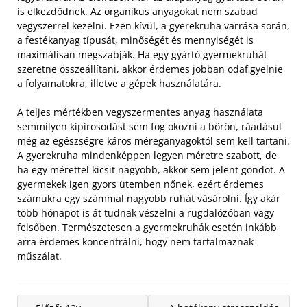
is elkezdődnek. Az organikus anyagokat nem szabad
vegyszerrel kezelni. Ezen kívül, a gyerekruha varrása során,
a festékanyag típusát, minőségét és mennyiségét is
maximálisan megszabják. Ha egy gyártó gyermekruhát
szeretne összeállítani, akkor érdemes jobban odafigyelnie
a folyamatokra, illetve a gépek használatára.
A teljes mértékben vegyszermentes anyag használata
semmilyen kipirosodást sem fog okozni a bőrön, ráadásul
még az egészségre káros méreganyagoktól sem kell tartani.
A gyerekruha mindenképpen legyen méretre szabott, de
ha egy mérettel kicsit nagyobb, akkor sem jelent gondot. A
gyermekek igen gyors ütemben nőnek, ezért érdemes
számukra egy számmal nagyobb ruhát vásárolni. Így akár
több hónapot is át tudnak vészelni a rugdalózóban vagy
felsőben. Természetesen a gyermekruhák esetén inkább
arra érdemes koncentrálni, hogy nem tartalmaznak
műszálat.