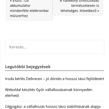
« Előző: 12v
A hatékony stresszoldás
akkumulátor
természetesen is
mindenféle elektronikai
lehetséges :Következő »
műszerhez
KERESÉS:
Legutóbbi bejegyzések
Iroda bérlés Debrecen – jó döntés a hosszú távú fejlődésért
Weboldal készítés Győr vállalkozásainak könnyedén
elérhető
Cégjogász: a vállalkozás hosszú távú stabilitásának alapja