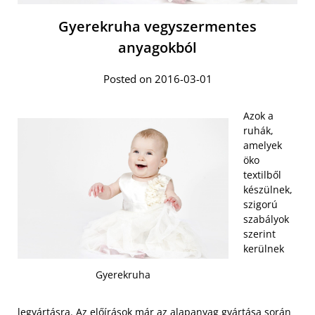
Gyerekruha vegyszermentes
anyagokból
Posted on 2016-03-01
Azok a
ruhák,
amelyek
öko
textilből
készülnek,
szigorú
szabályok
szerint
kerülnek
Gyerekruha
legyártásra. Az előírások már az alapanyag gyártása során