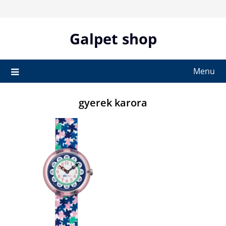
Skip
to
content
Galpet shop
Menu
gyerek karora