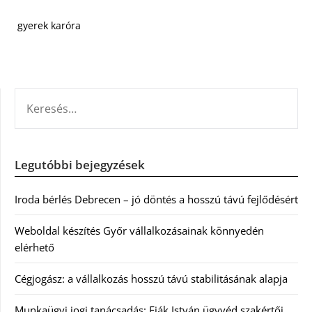
gyerek karóra
KERESÉS:
Legutóbbi bejegyzések
Iroda bérlés Debrecen – jó döntés a hosszú távú fejlődésért
Weboldal készítés Győr vállalkozásainak könnyedén
elérhető
Cégjogász: a vállalkozás hosszú távú stabilitásának alapja
Munkaügyi jogi tanácsadás: Fiák István ügyvéd szakértői