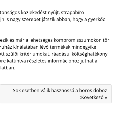
iztonságos közlekedést nyújt, strapabíró
ájn is nagy szerepet játszik abban, hogy a gyerkőc
létezik és már a lehetséges kompromisszumokon töri
báruház kínálatában lévő termékek mindegyike
tott szülői kritériumokat, ráadásul költséghatékony
kre kattintva részletes információhoz juthat a
olatban.
Sok esetben válik hasznossá a boros doboz
:Következő »