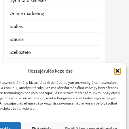
Nyomtató kellékek
Online marketing
Szállás
Szauna
Szellőztető
Szolgáltatás
Hozzájárulás kezelése
Táskák
elhasználói élmény biztosítása érdekében olyan technológiákat használunk,
l a cookie-k, amelyek tárolják az eszközinformációkat és/vagy hozzáférnek
Utazás
en technológiákhoz való hozzájárulás lehetővé teszi számunkra, hogy olyan
gozzunk fel ezen az oldalon, mint a böngészési viselkedés vagy az egyedi
 A hozzájárulás elmaradása vagy visszavonása hátrányosan befolyásolhat
Vásárlás
kciókat és funkciókat.
Webáruházak
gadás
Elutasítás
Beállítások megtekintése