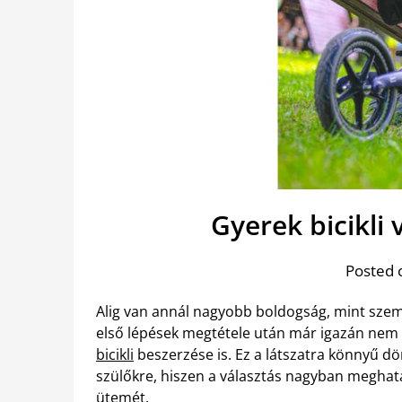
Gyerek bicikli
Posted 
Alig van annál nagyobb boldogság, mint szem
első lépések megtétele után már igazán nem k
bicikli
beszerzése is. Ez a látszatra könnyű dö
szülőkre, hiszen a választás nagyban meghatá
ütemét.