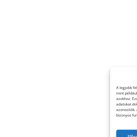
A legjobb f
mint példáu
azokhoz. Ez
adatokat dol
azonosítók.
bizonyos fun
Elfo