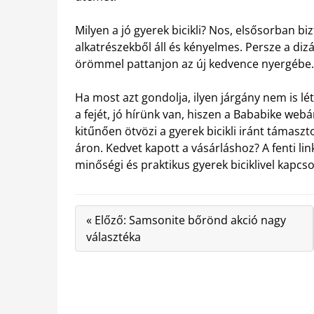
Milyen a jó gyerek bicikli? Nos, elsősorban b
alkatrészekből áll és kényelmes. Persze a diz
örömmel pattanjon az új kedvence nyergébe.
Ha most azt gondolja, ilyen járgány nem is 
a fejét, jó hírünk van, hiszen a Bababike we
kitűnően ötvözi a gyerek bicikli iránt támasz
áron. Kedvet kapott a vásárláshoz? A fenti lin
minőségi és praktikus gyerek biciklivel kapcs
« Előző: Samsonite bőrönd akció nagy
választéka