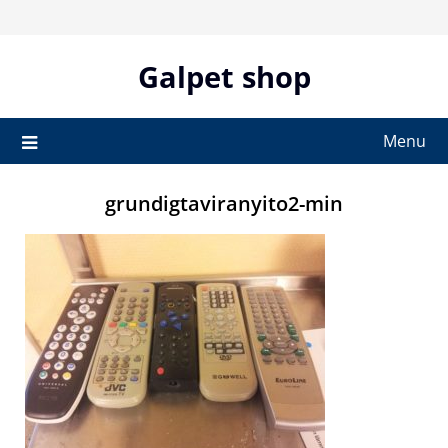
Skip
to
content
Galpet shop
Menu
grundigtaviranyito2-min