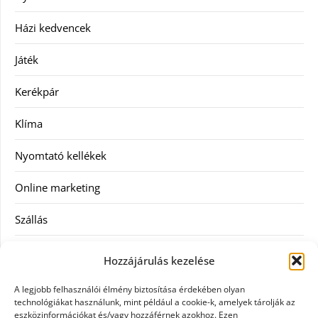
Házi kedvencek
Játék
Kerékpár
Klíma
Nyomtató kellékek
Online marketing
Szállás
Szauna
Hozzájárulás kezelése
Szellőztető
A legjobb felhasználói élmény biztosítása érdekében olyan
technológiákat használunk, mint például a cookie-k, amelyek tárolják az
Szolgáltatás
eszközinformációkat és/vagy hozzáférnek azokhoz. Ezen