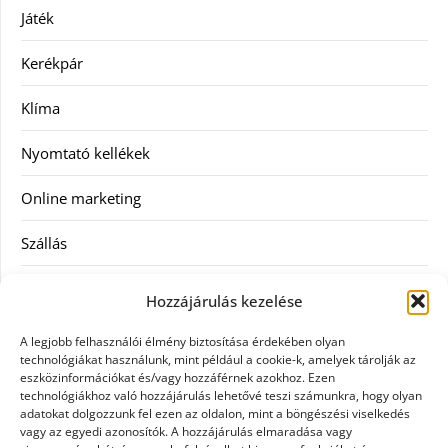
Játék
Kerékpár
Klíma
Nyomtató kellékek
Online marketing
Szállás
Szauna
Hozzájárulás kezelése
Szellőztető
A legjobb felhasználói élmény biztosítása érdekében olyan
technológiákat használunk, mint például a cookie-k, amelyek tárolják az
Szolgáltatás
eszközinformációkat és/vagy hozzáférnek azokhoz. Ezen
technológiákhoz való hozzájárulás lehetővé teszi számunkra, hogy olyan
adatokat dolgozzunk fel ezen az oldalon, mint a böngészési viselkedés
Táskák
vagy az egyedi azonosítók. A hozzájárulás elmaradása vagy