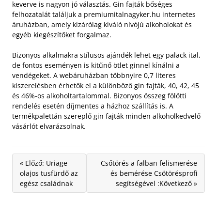
keverve is nagyon jó választás. Gin fajták bőséges
felhozatalát találjuk a premiumitalnagyker.hu internetes
áruházban, amely kizárólag kiváló nívójú alkoholokat és
egyéb kiegészítőket forgalmaz.
Bizonyos alkalmakra stílusos ajándék lehet egy palack ital,
de fontos eseményen is kitűnő ötlet ginnel kínálni a
vendégeket. A webáruházban többnyire 0,7 literes
kiszerelésben érhetők el a különböző gin fajták, 40, 42, 45
és 46%-os alkoholtartalommal. Bizonyos összeg fölötti
rendelés esetén díjmentes a házhoz szállítás is. A
termékpalettán szereplő gin fajták minden alkoholkedvelő
vásárlót elvarázsolnak.
« Előző: Uriage
Csőtörés a falban felismerése
olajos tusfürdő az
és bemérése Csötörésprofi
egész családnak
segítségével :Következő »