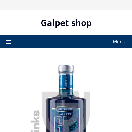
Skip
to
content
Galpet shop
Menu