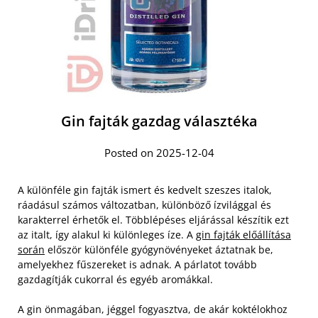
Gin fajták gazdag választéka
Posted on 2025-12-04
A különféle gin fajták ismert és kedvelt szeszes italok,
ráadásul számos változatban, különböző ízvilággal és
karakterrel érhetők el. Többlépéses eljárással készítik ezt
az italt, így alakul ki különleges íze. A
gin fajták előállítása
során
először különféle gyógynövényeket áztatnak be,
amelyekhez fűszereket is adnak. A párlatot tovább
gazdagítják cukorral és egyéb aromákkal.
A gin önmagában, jéggel fogyasztva, de akár koktélokhoz