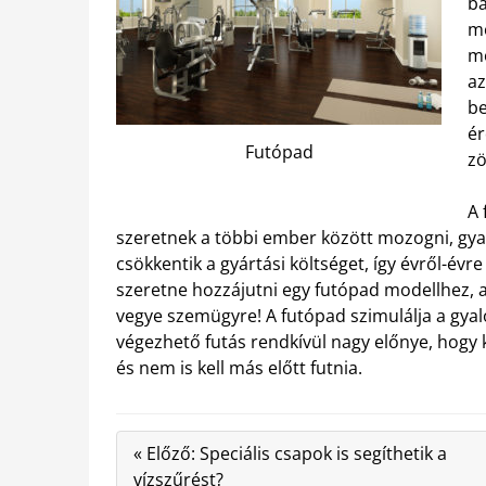
ba
mo
mo
az
be
ér
Futópad
zö
A 
szeretnek a többi ember között mozogni, gya
csökkentik a gyártási költséget, így évről-évr
szeretne hozzájutni egy futópad modellhez,
vegye szemügyre! A futópad szimulálja a gyalo
végezhető futás rendkívül nagy előnye, hogy 
és nem is kell más előtt futnia.
« Előző: Speciális csapok is segíthetik a
vízszűrést?