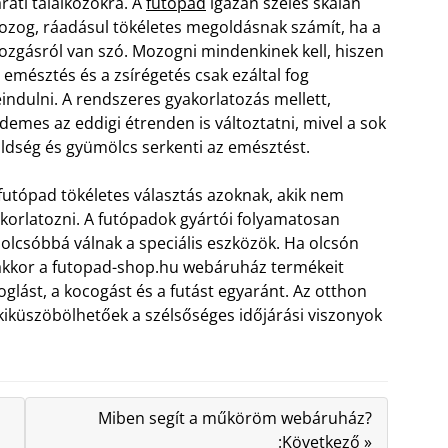
ráti találkozókra. A
futópad
igazán széles skálán
zog, ráadásul tökéletes megoldásnak számít, ha a
zgásról van szó. Mozogni mindenkinek kell, hiszen
 emésztés és a zsírégetés csak ezáltal fog
indulni. A rendszeres gyakorlatozás mellett,
demes az eddigi étrenden is változtatni, mivel a sok
ldség és gyümölcs serkenti az emésztést.
futópad tökéletes választás azoknak, akik nem
korlatozni. A futópadok gyártói folyamatosan
e olcsóbbá válnak a speciális eszközök. Ha olcsón
 akkor a futopad-shop.hu webáruház termékeit
glást, a kocogást és a futást egyaránt. Az otthon
kiküszöbölhetőek a szélsőséges időjárási viszonyok
Miben segít a műköröm webáruház?
:Következő »