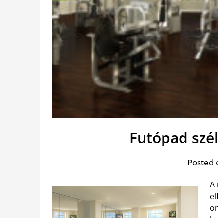
Futópad szé
Posted 
A 
el
on