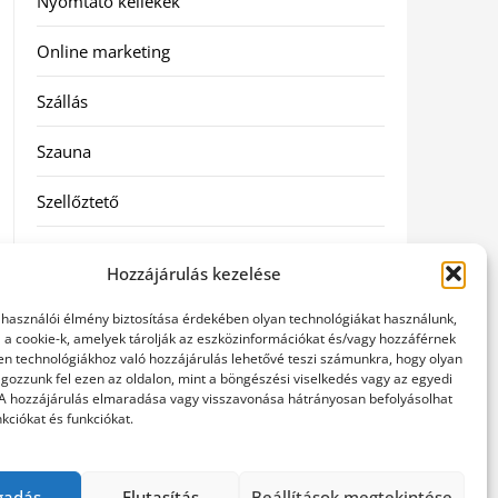
Nyomtató kellékek
Online marketing
Szállás
Szauna
Szellőztető
Szolgáltatás
Hozzájárulás kezelése
Táskák
elhasználói élmény biztosítása érdekében olyan technológiákat használunk,
l a cookie-k, amelyek tárolják az eszközinformációkat és/vagy hozzáférnek
Utazás
en technológiákhoz való hozzájárulás lehetővé teszi számunkra, hogy olyan
gozzunk fel ezen az oldalon, mint a böngészési viselkedés vagy az egyedi
 A hozzájárulás elmaradása vagy visszavonása hátrányosan befolyásolhat
Vásárlás
kciókat és funkciókat.
Webáruházak
gadás
Elutasítás
Beállítások megtekintése