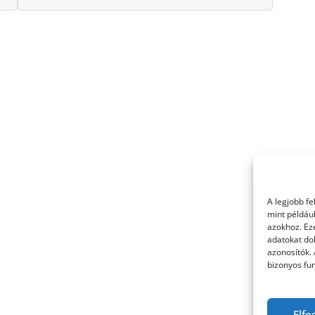
A legjobb f
mint példáu
azokhoz. Ez
adatokat dol
azonosítók.
bizonyos fun
Elfo