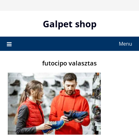
Skip
to
content
Galpet shop
Menu
futocipo valasztas