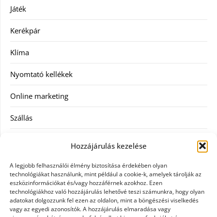
Játék
Kerékpár
Klíma
Nyomtató kellékek
Online marketing
Szállás
Szauna
Hozzájárulás kezelése
Szellőztető
A legjobb felhasználói élmény biztosítása érdekében olyan
technológiákat használunk, mint például a cookie-k, amelyek tárolják az
Szolgáltatás
eszközinformációkat és/vagy hozzáférnek azokhoz. Ezen
technológiákhoz való hozzájárulás lehetővé teszi számunkra, hogy olyan
adatokat dolgozzunk fel ezen az oldalon, mint a böngészési viselkedés
Táskák
vagy az egyedi azonosítók. A hozzájárulás elmaradása vagy