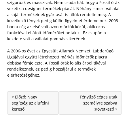
szigorúak és masszívak. Nem csoda hát, hogy a Fossil órák
vezetik a designer termékek piacát.
Néhány ismert vállalat
a saját termékeinek gyártását is tőlük rendelte meg. A
következő tények pedig külön figyelmet érdemelnek. 2003-
ban a cég az első volt azon márkák közül, akik okos
funkcióval ellátott időmérőket adtak ki. Ez csupán a
kezdete volt a vállalat pompás sikerének.
A 2006-os évet az Egyesült Államok Nemzeti Labdarúgó
Ligájával együtt létrehozott márkás időmérők piacra
dobása fémjelezte. A Fossil órák lojális árpolitikával
rendelkeznek, ez pedig hozzájárul a termékek
elérhetőségéhez.
« Előző: Nagy
Fényűző céges utak
segítség az alufelni
személyre szabva
kereső
:Következő »