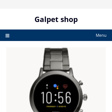
Skip
to
content
Galpet shop
Menu