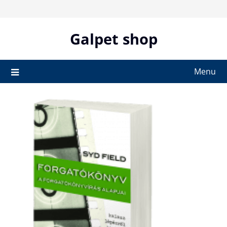
Skip
to
content
Galpet shop
Menu