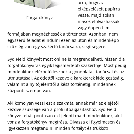
arra, hogy az
elképzeléseit papírra
vesse, majd sokan
Forgatókönyv
mások elolvashassák
vagy éppen film
formájában megnézhessék a történetét. Azonban, nem
egyszerű feladat elindulni ezen az úton és mindenképp
szükség van egy szakértő tanácsaira, segítségére.
Syd Field könyvét most online is megrendelheti, hiszen ő a
forgatókönyvírás egyik legismertebb szakértője. Most pedig
mindenkinek elérhető lesznek a gondolatai, tanácsai és az
útmutatásai. Az ötlettől kezdve a karakterek kidolgozásáig,
valamint a nyitójelenttől a kész történetig, mindennek
központi szerepe van.
Aki komolyan veszi ezt a szakmát, annak már az elejétől
kezdve szüksége van a profi útbaigazításhoz. Syd Field
könyve tehát pontosan ezt jelenti majd mindenkinek, akit
vonz a forgatókönyv megírása. Olvassa el figyelmesen és
igyekezzen megtanulni minden fortélyt és trükköt!