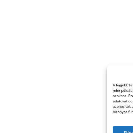
A legjobb f
mint példáu
azokhoz. Ez
adatokat dol
azonosítók.
bizonyos fun
Elfo