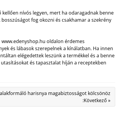
ő kellően nívós legyen, mert ha odaragadnak benne
ak bosszúságot fog okozni és csakhamar a szekrény
r a www.edenyshop.hu oldalon érdemes
nyek és lábasok szerepelnek a kínálatban. Ha innen
antáltan elégedettek leszünk a termékkel és a benne
i utasításokat és tapasztalat híján a receptekben
 alakformáló harisnya magabiztosságot kölcsönöz
:Következő »