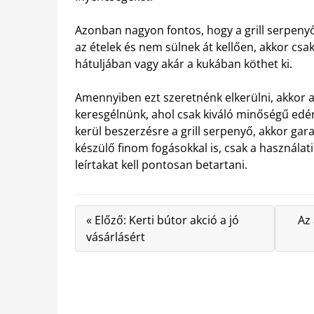
Azonban nagyon fontos, hogy a grill serpeny
az ételek és nem sülnek át kellően, akkor cs
hátuljában vagy akár a kukában köthet ki.
Amennyiben ezt szeretnénk elkerülni, akko
keresgélnünk, ahol csak kiváló minőségű edé
kerül beszerzésre a grill serpenyő, akkor gar
készülő finom fogásokkal is, csak a használat
leírtakat kell pontosan betartani.
« Előző: Kerti bútor akció a jó
Az
vásárlásért