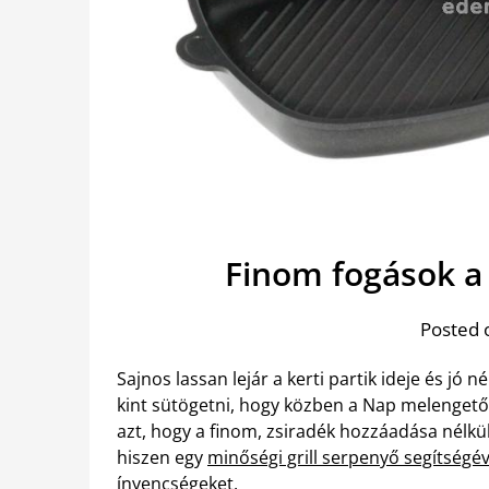
Finom fogások a 
Posted 
Sajnos lassan lejár a kerti partik ideje és jó
kint sütögetni, hogy közben a Nap melengető 
azt, hogy a finom, zsiradék hozzáadása nélkül
hiszen egy
minőségi grill serpenyő segítségév
ínyencségeket.