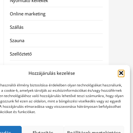
Nyomtató kellékek
Online marketing
Szállás
Szauna
Szellőztető
Szolgáltatás
Hozzájárulás kezelése
Táskák
elhasználói élmény biztosítása érdekében olyan technológiákat használunk,
l a cookie-k, amelyek tárolják az eszközinformációkat és/vagy hozzáférnek
Utazás
en technológiákhoz való hozzájárulás lehetővé teszi számunkra, hogy olyan
gozzunk fel ezen az oldalon, mint a böngészési viselkedés vagy az egyedi
 A hozzájárulás elmaradása vagy visszavonása hátrányosan befolyásolhat
Vásárlás
kciókat és funkciókat.
Webáruházak
gadás
Elutasítás
Beállítások megtekintése