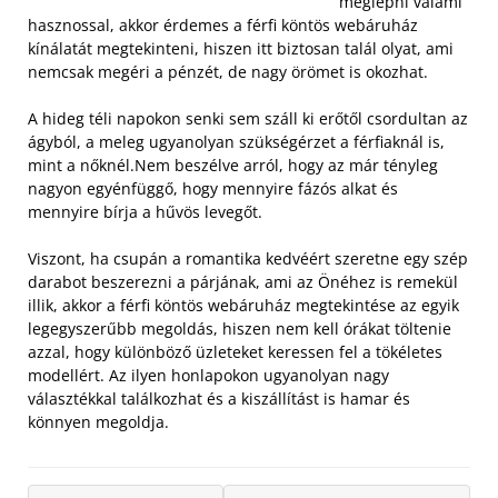
meglepni valami
hasznossal, akkor érdemes a férfi köntös webáruház
kínálatát megtekinteni, hiszen itt biztosan talál olyat, ami
nemcsak megéri a pénzét, de nagy örömet is okozhat.
A hideg téli napokon senki sem száll ki erőtől csordultan az
ágyból, a meleg ugyanolyan szükségérzet a férfiaknál is,
mint a nőknél.
Nem beszélve arról, hogy az már tényleg
nagyon egyénfüggő, hogy mennyire fázós alkat és
mennyire bírja a hűvös levegőt.
Viszont, ha csupán a romantika kedvéért szeretne egy szép
darabot beszerezni a párjának, ami az Önéhez is remekül
illik, akkor a férfi köntös webáruház megtekintése az egyik
legegyszerűbb megoldás, hiszen nem kell órákat töltenie
azzal, hogy különböző üzleteket keressen fel a tökéletes
modellért. Az ilyen honlapokon ugyanolyan nagy
választékkal találkozhat és a kiszállítást is hamar és
könnyen megoldja.