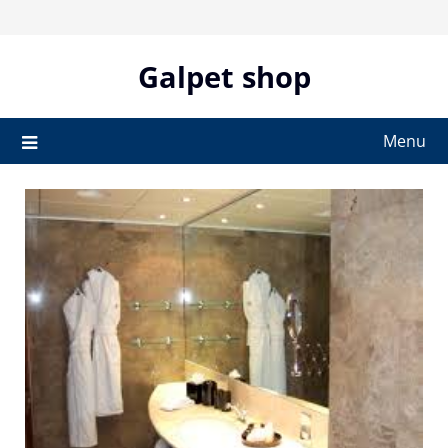
Skip
to
content
Galpet shop
Menu