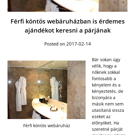
Férfi köntös webáruházban is érdemes
ajándékot keresni a párjának
Posted on 2017-02-14
Bár sokan úgy
vélik, hogy a
nőknek sokkal
fontosabb a
kényelem és a
kényeztetés, de
bizonyára a
másik nem sem
utasítaná vissza
ezeket az
előnyöket.
Ha
Férfi köntös webáruház
szeretné párját