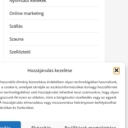
Nyomtató kellékek
Online marketing
Szállás
Szauna
Szellőztető
Szolgáltatás
Hozzájárulás kezelése
Táskák
elhasználói élmény biztosítása érdekében olyan technológiákat használunk,
l a cookie-k, amelyek tárolják az eszközinformációkat és/vagy hozzáférnek
Utazás
en technológiákhoz való hozzájárulás lehetővé teszi számunkra, hogy olyan
gozzunk fel ezen az oldalon, mint a böngészési viselkedés vagy az egyedi
 A hozzájárulás elmaradása vagy visszavonása hátrányosan befolyásolhat
Vásárlás
kciókat és funkciókat.
Webáruházak
gadás
Elutasítás
Beállítások megtekintése