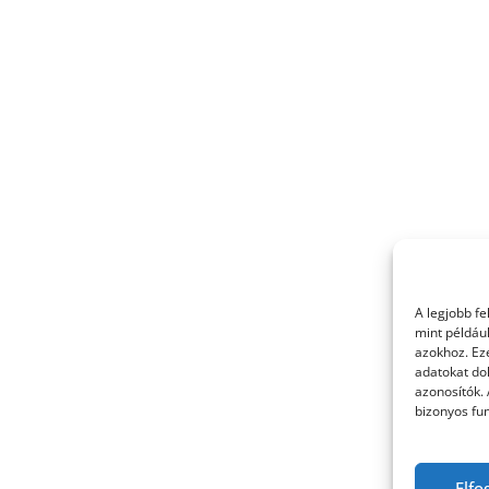
A legjobb f
mint példáu
azokhoz. Ez
adatokat dol
azonosítók.
bizonyos fun
Elfo