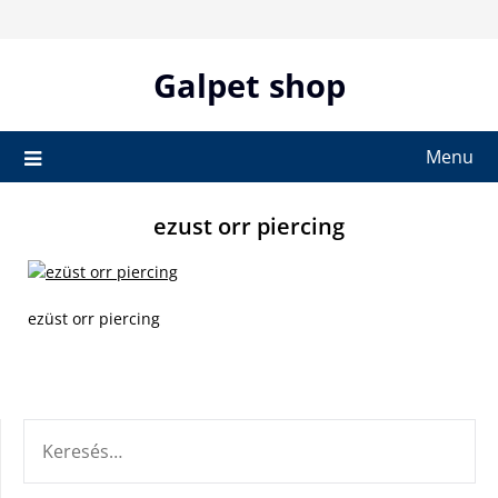
Skip
to
content
Galpet shop
Menu
ezust orr piercing
ezüst orr piercing
KERESÉS: