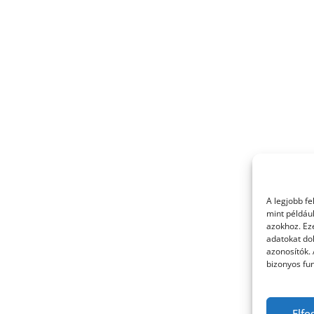
A legjobb f
mint példáu
azokhoz. Ez
adatokat dol
azonosítók.
bizonyos fun
Elfo