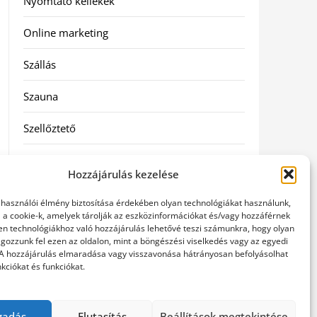
Nyomtató kellékek
Online marketing
Szállás
Szauna
Szellőztető
Szolgáltatás
Hozzájárulás kezelése
Táskák
elhasználói élmény biztosítása érdekében olyan technológiákat használunk,
l a cookie-k, amelyek tárolják az eszközinformációkat és/vagy hozzáférnek
Utazás
en technológiákhoz való hozzájárulás lehetővé teszi számunkra, hogy olyan
gozzunk fel ezen az oldalon, mint a böngészési viselkedés vagy az egyedi
 A hozzájárulás elmaradása vagy visszavonása hátrányosan befolyásolhat
Vásárlás
kciókat és funkciókat.
Webáruházak
gadás
Elutasítás
Beállítások megtekintése