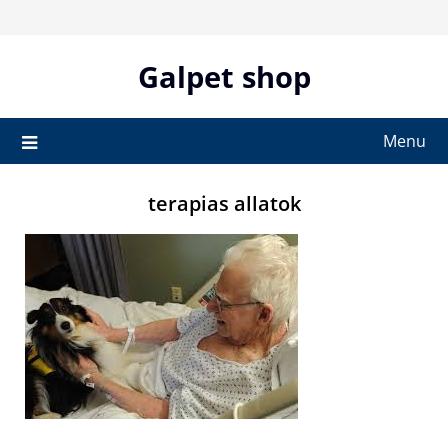
Skip
to
content
Galpet shop
Menu
terapias allatok