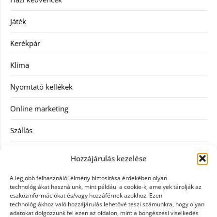
Játék
Kerékpár
Klíma
Nyomtató kellékek
Online marketing
Szállás
Szauna
Hozzájárulás kezelése
Szellőztető
A legjobb felhasználói élmény biztosítása érdekében olyan
technológiákat használunk, mint például a cookie-k, amelyek tárolják az
Szolgáltatás
eszközinformációkat és/vagy hozzáférnek azokhoz. Ezen
technológiákhoz való hozzájárulás lehetővé teszi számunkra, hogy olyan
adatokat dolgozzunk fel ezen az oldalon, mint a böngészési viselkedés