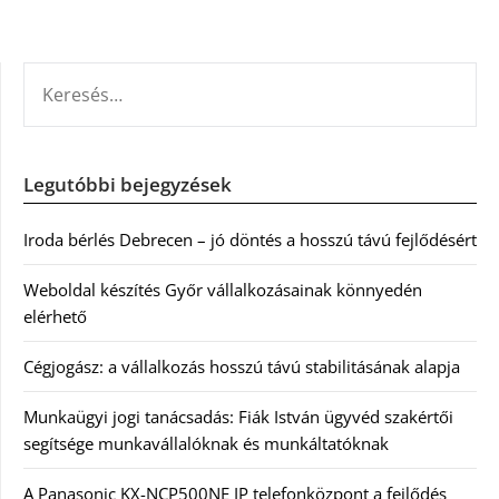
KERESÉS:
Legutóbbi bejegyzések
Iroda bérlés Debrecen – jó döntés a hosszú távú fejlődésért
Weboldal készítés Győr vállalkozásainak könnyedén
elérhető
Cégjogász: a vállalkozás hosszú távú stabilitásának alapja
Munkaügyi jogi tanácsadás: Fiák István ügyvéd szakértői
segítsége munkavállalóknak és munkáltatóknak
A Panasonic KX-NCP500NE IP telefonközpont a fejlődés