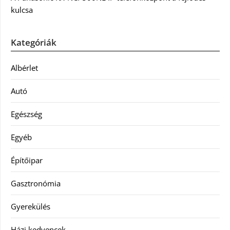
kulcsa
Kategóriák
Albérlet
Autó
Egészség
Egyéb
Építőipar
Gasztronómia
Gyerekülés
Házi kedvencek