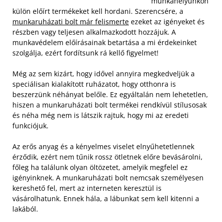
munkahelyünkön
külön előírt termékeket kell hordani. Szerencsére, a
munkaruházati bolt már felismerte
ezeket az igényeket és
részben vagy teljesen alkalmazkodott hozzájuk. A
munkavédelem előírásainak betartása a mi érdekeinket
szolgálja, ezért fordítsunk rá kellő figyelmet!
Még az sem kizárt, hogy idővel annyira megkedveljük a
speciálisan kialakított ruházatot, hogy otthonra is
beszerzünk néhányat belőle. Ez egyáltalán nem lehetetlen,
hiszen a munkaruházati bolt termékei rendkívül stílusosak
és néha még nem is látszik rajtuk, hogy mi az eredeti
funkciójuk.
Az erős anyag és a kényelmes viselet elnyűhetetlennek
érződik, ezért nem tűnik rossz ötletnek előre bevásárolni,
főleg ha találunk olyan öltözetet, amelyik megfelel ez
igényinknek. A munkaruházati bolt nemcsak személyesen
kereshető fel, mert az interneten keresztül is
vásárolhatunk. Ennek hála, a lábunkat sem kell kitenni a
lakából.