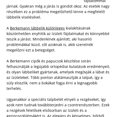
fájdalommal
járnak. Gyakran még a járás is gondot okoz. Az esetek nagy
részében ez a probléma megelőzhető lenne a megfelelő
lábbelik viselésével.
A
Berkemann lábbelik különleges
kialakításának
köszönhetően enyhítik az ízületi fájdalmakat és könnyebbé
teszik a járást. Mindenkinek ajánlott, aki hasonló
problémákkal küzd, sőt azoknak is, akik szeretnék
megelőzni ezt a betegséget.
A Berkemann cipők és papucsok készítése során
felhasználják a legújabb ortopédiai kutatások eredményeit,
és olyan lábbeliket gyártanak, amelyek megóvják a lábat és
az ízületeket. Több ponton alátámasztják a talpat, így a
súly eloszlik, nem a bokákat fogja érni a legnagyobb
terhelés.
Ugyanakkor a speciális talpbetét elnyeli a rezgéseket, így
azok nem tudnak továbbterjedni a csontrendszerben. Ezek
a rezgések felelősek elsősorban az ízületi és a
gerincproblémákért is. Az elegáns és kényelmes, bőrből