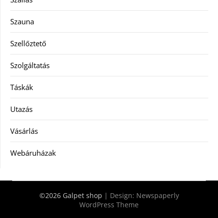
Szauna
Szellőztető
Szolgáltatás
Táskák
Utazás
Vásárlás
Webáruházak
©2026 Galpet shop
| Design:
Newspaperly
WordPress Theme