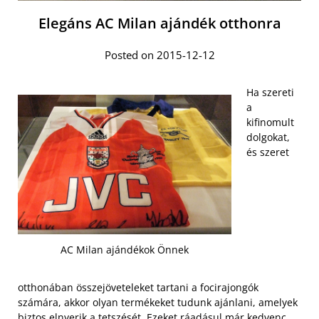
Elegáns AC Milan ajándék otthonra
Posted on 2015-12-12
Ha szereti
a
kifinomult
dolgokat,
és szeret
AC Milan ajándékok Önnek
otthonában összejöveteleket tartani a focirajongók
számára, akkor olyan termékeket tudunk ajánlani, amelyek
biztos elnyerik a tetszését. Ezeket ráadásul már kedvenc