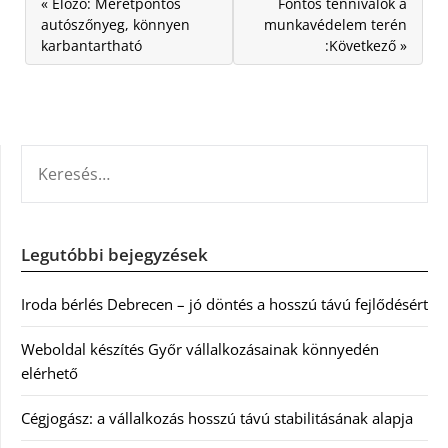
« Előző: Méretpontos
Fontos tennivalók a
autószőnyeg, könnyen
munkavédelem terén
karbantartható
:Következő »
KERESÉS:
Legutóbbi bejegyzések
Iroda bérlés Debrecen – jó döntés a hosszú távú fejlődésért
Weboldal készítés Győr vállalkozásainak könnyedén
elérhető
Cégjogász: a vállalkozás hosszú távú stabilitásának alapja