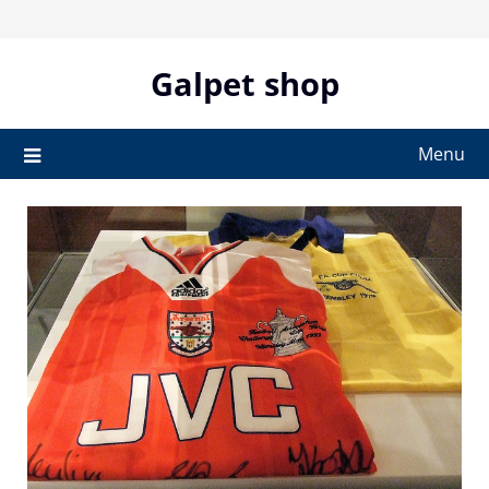
Skip
to
content
Galpet shop
Menu