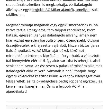
csapatának színeiben is megkaphatja. Az italadagoló
állvány az egyik
legjobb AC Milan ajándék, amellyel
csak
találkozhat.
Megvásárolhatja magának vagy egyik ismerősének is, ha
kedve tartja. Ez egy erős, fém talppal rendelkező, króm
hatású, egészen igényes italadagoló állvány, amely nem
hiányozhat egyetlen bárpultról sem. Csendesebb otthoni
összejövetelekre kifejezetten ajánlott, hiszen biztosítja az
italutánpótlást. Az AC Milan ajándékok közül ezt
mindenképp érdemes kipróbálni. Forgatható, a választott
ital könnyedén elérhető, így akár sarokba is tehetjük, ahol
senkit sem zavar. Az összesen 6 palack tárolására alkalmas
italadagolót akár mixerállványnak is beállíthatjuk, hogy
egyedi koktélokat készíthessünk. A csapok kifolyásgátlóval
felszereltek, az italok adagolása pedig roppant egyszerű és
kényelmes. Ismerje meg Ön is a legjobb AC Milan
ajándékokat!