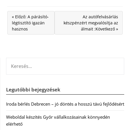
« Előző: A párásító-
Az autófelvásárlás
légtisztító igazán
készpénzért megvalósítja az
hasznos
álmait :Következő »
KERESÉS:
Legutóbbi bejegyzések
Iroda bérlés Debrecen – jó döntés a hosszú távú fejlődésért
Weboldal készítés Győr vállalkozásainak könnyedén
elérhető