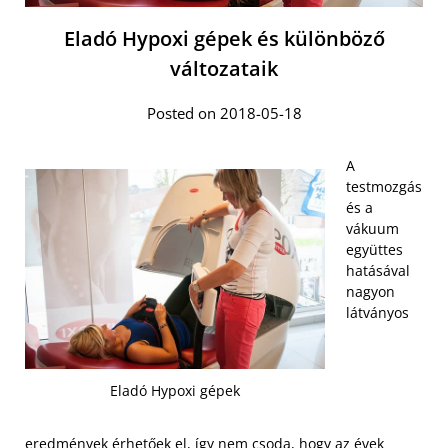
Eladó Hypoxi gépek és különböző
változataik
Posted on 2018-05-18
A
testmozgás
és a
vákuum
együttes
hatásával
nagyon
látványos
Eladó Hypoxi gépek
eredmények érhetőek el, így nem csoda, hogy az évek