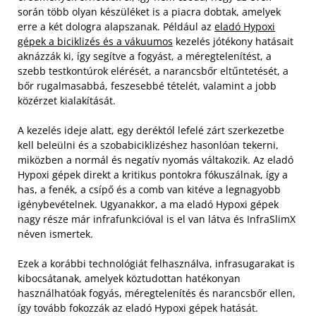
során több olyan készüléket is a piacra dobtak, amelyek
erre a két dologra alapszanak. Például az
eladó Hypoxi
gépek a biciklizés és a vákuumos
kezelés jótékony hatásait
aknázzák ki, így segítve a fogyást, a méregtelenítést, a
szebb testkontúrok elérését, a narancsbőr eltűntetését, a
bőr rugalmasabbá, feszesebbé tételét, valamint a jobb
közérzet kialakítását.
A kezelés ideje alatt, egy deréktól lefelé zárt szerkezetbe
kell beleülni és a szobabiciklizéshez hasonlóan tekerni,
miközben a normál és negatív nyomás váltakozik. Az eladó
Hypoxi gépek direkt a kritikus pontokra fókuszálnak, így a
has, a fenék, a csípő és a comb van kitéve a legnagyobb
igénybevételnek. Ugyanakkor, a ma eladó Hypoxi gépek
nagy része már infrafunkcióval is el van látva és InfraSlimX
néven ismertek.
Ezek a korábbi technológiát felhasználva, infrasugarakat is
kibocsátanak, amelyek köztudottan hatékonyan
használhatóak fogyás, méregtelenítés és narancsbőr ellen,
így tovább fokozzák az eladó Hypoxi gépek hatását.