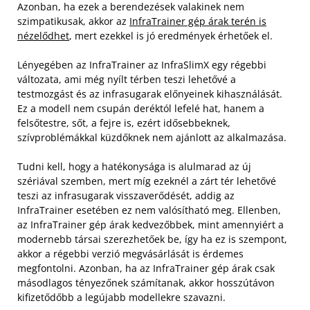
Azonban, ha ezek a berendezések valakinek nem
szimpatikusak, akkor az
InfraTrainer gép árak terén is
nézelődhet
, mert ezekkel is jó eredmények érhetőek el.
Lényegében az InfraTrainer az InfraSlimX egy régebbi
változata, ami még nyílt térben teszi lehetővé a
testmozgást és az infrasugarak előnyeinek kihasználását.
Ez a modell nem csupán deréktól lefelé hat, hanem a
felsőtestre, sőt, a fejre is, ezért idősebbeknek,
szívproblémákkal küzdőknek nem ajánlott az alkalmazása.
Tudni kell, hogy a hatékonysága is alulmarad az új
szériával szemben, mert míg ezeknél a zárt tér lehetővé
teszi az infrasugarak visszaverődését, addig az
InfraTrainer esetében ez nem valósítható meg. Ellenben,
az InfraTrainer gép árak kedvezőbbek, mint amennyiért a
modernebb társai szerezhetőek be, így ha ez is szempont,
akkor a régebbi verzió megvásárlását is érdemes
megfontolni. Azonban, ha az InfraTrainer gép árak csak
másodlagos tényezőnek számítanak, akkor hosszútávon
kifizetődőbb a legújabb modellekre szavazni.