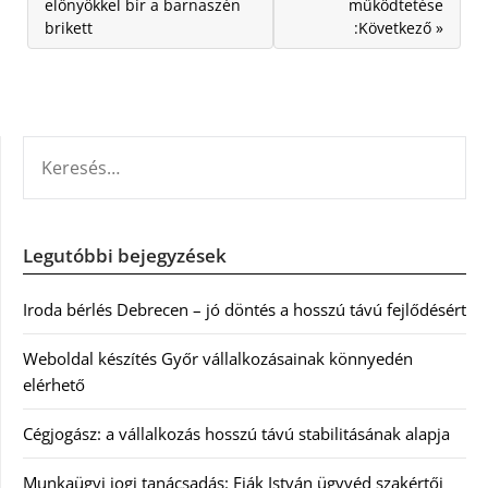
előnyökkel bír a barnaszén
működtetése
brikett
:Következő »
KERESÉS:
Legutóbbi bejegyzések
Iroda bérlés Debrecen – jó döntés a hosszú távú fejlődésért
Weboldal készítés Győr vállalkozásainak könnyedén
elérhető
Cégjogász: a vállalkozás hosszú távú stabilitásának alapja
Munkaügyi jogi tanácsadás: Fiák István ügyvéd szakértői