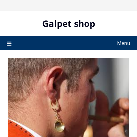
Skip
to
content
Galpet shop
Menu