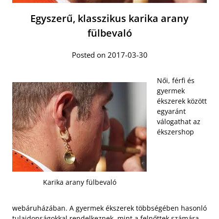
Egyszerű, klasszikus karika arany
fülbevaló
Posted on 2017-03-30
Női, férfi és
gyermek
ékszerek között
egyaránt
válogathat az
ékszershop
Karika arany fülbevaló
webáruházában. A gyermek ékszerek többségében hasonló
tulajdonságokkal rendelkeznek, mint a felnőttek számára