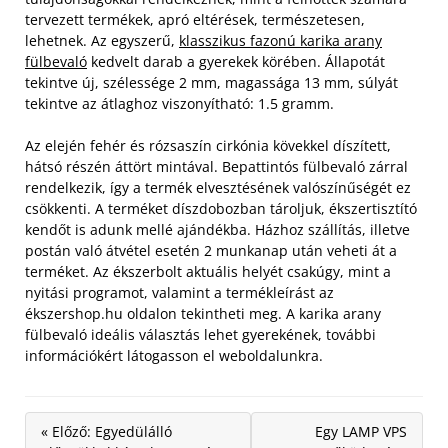
tervezett termékek, apró eltérések, természetesen,
lehetnek. Az egyszerű,
klasszikus fazonú karika arany
fülbevaló
kedvelt darab a gyerekek körében. Állapotát
tekintve új, szélessége 2 mm, magassága 13 mm, súlyát
tekintve az átlaghoz viszonyítható: 1.5 gramm.
Az elején fehér és rózsaszín cirkónia kövekkel díszített,
hátsó részén áttört mintával. Bepattintós fülbevaló zárral
rendelkezik, így a termék elvesztésének valószínűségét ez
csökkenti. A terméket díszdobozban tároljuk, ékszertisztító
kendőt is adunk mellé ajándékba. Házhoz szállítás, illetve
postán való átvétel esetén 2 munkanap után veheti át a
terméket. Az ékszerbolt aktuális helyét csakúgy, mint a
nyitási programot, valamint a termékleírást az
ékszershop.hu oldalon tekintheti meg. A karika arany
fülbevaló ideális választás lehet gyerekének, további
információkért látogasson el weboldalunkra.
« Előző: Egyedülálló
Egy LAMP VPS