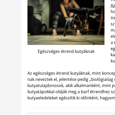
Az
ho
ös
sz
ma
el
a 
eg
Egészséges étrend kutyáknak
ka
ku
Az egészséges étrend kutyáknak, mint koncepci
nak neveztek el, jelentése pedig „biológiailag
kutyatulajdonosok, akik alkalmanként, mint p
kutyatápokkal oldják meg a barf étrendhez sz
kutyaeledeleket egészítik ki időnként, hagyom