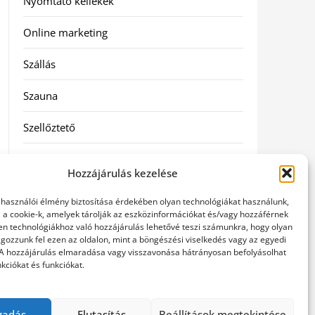
Nyomtató kellékek
Online marketing
Szállás
Szauna
Szellőztető
Szolgáltatás
Hozzájárulás kezelése
Táskák
elhasználói élmény biztosítása érdekében olyan technológiákat használunk,
l a cookie-k, amelyek tárolják az eszközinformációkat és/vagy hozzáférnek
Utazás
en technológiákhoz való hozzájárulás lehetővé teszi számunkra, hogy olyan
gozzunk fel ezen az oldalon, mint a böngészési viselkedés vagy az egyedi
 A hozzájárulás elmaradása vagy visszavonása hátrányosan befolyásolhat
Vásárlás
kciókat és funkciókat.
Webáruházak
gadás
Elutasítás
Beállítások megtekintése