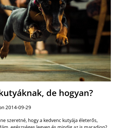
 kutyáknak, de hogyan?
on 2014-09-29
 ne szeretné, hogy a kedvenc kutyája életerős,
dám, egészséges legyen és mindig az is maradjon?