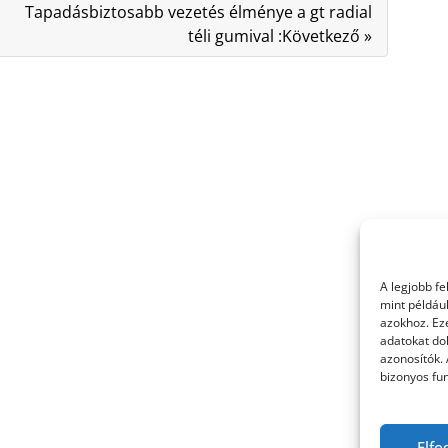
Tapadásbiztosabb vezetés élménye a gt radial
téli gumival :Következő »
A legjobb f
mint példáu
azokhoz. Ez
adatokat dol
azonosítók.
bizonyos fun
Elfo