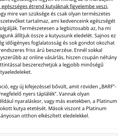
 egészséges étrend kutyáknak figyelembe veszi
,
gy mire van szüksége és csak olyan természetes
szetevőket tartalmaz, ami kedvenceink egészségét
olgálják. Természetesen a legbiztosabb az, ha mi
gunk állítjuk össze a kutyusunk eledelét. Sajnos ez
ég időigényes foglalatosság és sok gondot okozhat
rendszeres friss árú beszerzése. Ennél sokkal
yszerűbb az online vásárlás, hiszen csupán néhány
ttintással beszerezhetjük a legjobb minőségű
tyaeledeleket.
ó, egy új kifejezéssel bővült, amit röviden „BARF”-
 megfelelő nyers táplálék”. Vannak olyan
éldául nyaraláskor, vagy más esetekben, a Platinum
okott kutya etetését. Mások viszont a Platinum
ányosan otthon elkészített eledelekkel.