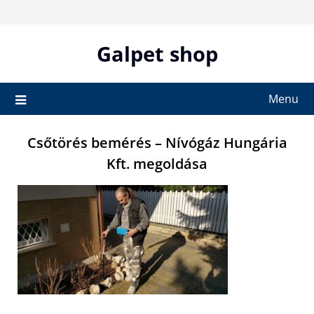
Skip
to
content
Galpet shop
Menu
Csőtörés bemérés – Nívógáz Hungária
Kft. megoldása