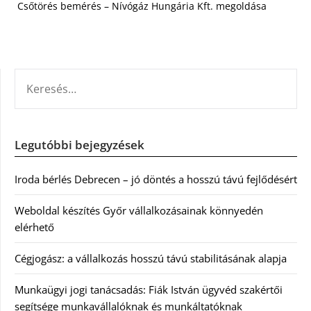
Csőtörés bemérés – Nívógáz Hungária Kft. megoldása
KERESÉS:
Legutóbbi bejegyzések
Iroda bérlés Debrecen – jó döntés a hosszú távú fejlődésért
Weboldal készítés Győr vállalkozásainak könnyedén
elérhető
Cégjogász: a vállalkozás hosszú távú stabilitásának alapja
Munkaügyi jogi tanácsadás: Fiák István ügyvéd szakértői
segítsége munkavállalóknak és munkáltatóknak