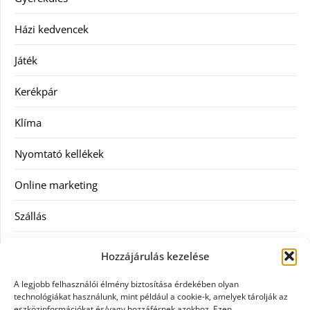
Házi kedvencek
Játék
Kerékpár
Klíma
Nyomtató kellékek
Online marketing
Szállás
Szauna
Hozzájárulás kezelése
Szellőztető
A legjobb felhasználói élmény biztosítása érdekében olyan
technológiákat használunk, mint például a cookie-k, amelyek tárolják az
Szolgáltatás
eszközinformációkat és/vagy hozzáférnek azokhoz. Ezen