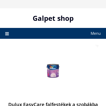
Skip
to
content
Galpet shop
Menu
Dulux EasyCare falfestékek a szobákba