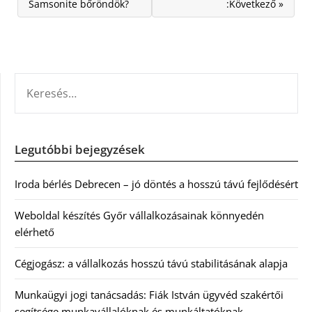
Samsonite bőröndök?
:Következő »
KERESÉS:
Legutóbbi bejegyzések
Iroda bérlés Debrecen – jó döntés a hosszú távú fejlődésért
Weboldal készítés Győr vállalkozásainak könnyedén
elérhető
Cégjogász: a vállalkozás hosszú távú stabilitásának alapja
Munkaügyi jogi tanácsadás: Fiák István ügyvéd szakértői
segítsége munkavállalóknak és munkáltatóknak