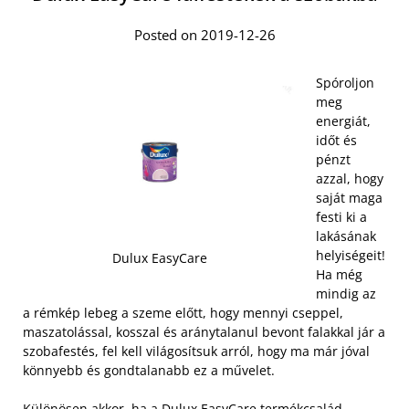
Posted on 2019-12-26
Spóroljon
meg
energiát,
időt és
pénzt
azzal, hogy
saját maga
festi ki a
lakásának
helyiségeit!
Dulux EasyCare
Ha még
mindig az
a rémkép lebeg a szeme előtt, hogy mennyi cseppel,
maszatolással, kosszal és aránytalanul bevont falakkal jár a
szobafestés, fel kell világosítsuk arról, hogy ma már jóval
könnyebb és gondtalanabb ez a művelet.
Különösen akkor, ha a
Dulux EasyCare termékcsalád