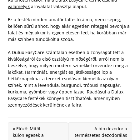
valamelyik
árnyalatát választja alapul.
Ez a festék minden amatőr falfestő álma, nem csepeg,
kellően sűrű ahhoz, hogy akár egyetlen réteggel bevonja a
falat és még akkor is egyenletesen fed, ha korábban már
más színben tündökölt a szoba.
A Dulux EasyCare számtalan esetben bizonyságot tett a
kiválóságáról és első osztályú minőségéről, arról nem is
beszélve, hogy milyen modern színekkel örvendezi meg a
lakókat. Harmóniát, energiát és játékosságot lop a
hétköznapokba, a tereket csodásan kiemelik az olyan
színek, mint a levendula, burgundi, trópusi napsugár,
kurkuma, gyömbér vagy éppen lazac. Ráadásul a Dulux
EasyCare festékek könnyen tisztíthatóak, amennyiben
szennyeződések kerülnének a falra.
« Előző: Mitől
A bio dezodor a
különlegesek a
természetes dezodorálás