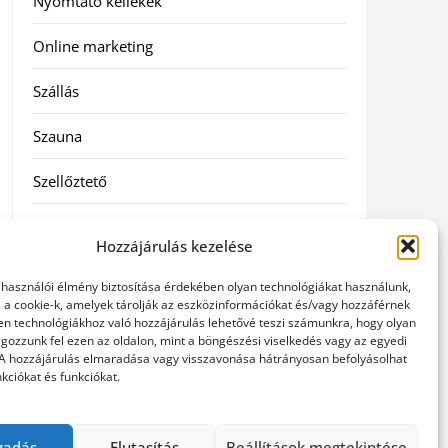
Nyomtató kellékek
Online marketing
Szállás
Szauna
Szellőztető
Szolgáltatás
Hozzájárulás kezelése
Táskák
elhasználói élmény biztosítása érdekében olyan technológiákat használunk,
l a cookie-k, amelyek tárolják az eszközinformációkat és/vagy hozzáférnek
Utazás
en technológiákhoz való hozzájárulás lehetővé teszi számunkra, hogy olyan
gozzunk fel ezen az oldalon, mint a böngészési viselkedés vagy az egyedi
 A hozzájárulás elmaradása vagy visszavonása hátrányosan befolyásolhat
Vásárlás
kciókat és funkciókat.
Webáruházak
gadás
Elutasítás
Beállítások megtekintése