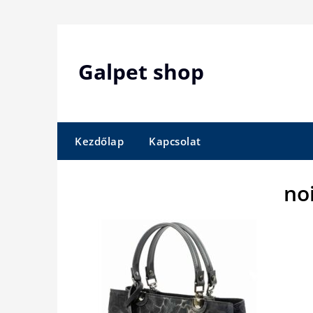
Skip
to
content
Galpet shop
Kezdőlap
Kapcsolat
no