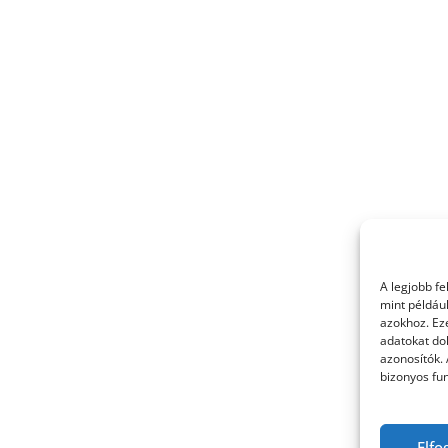
A legjobb f
mint példáu
azokhoz. Ez
adatokat dol
azonosítók.
bizonyos fun
Elfo