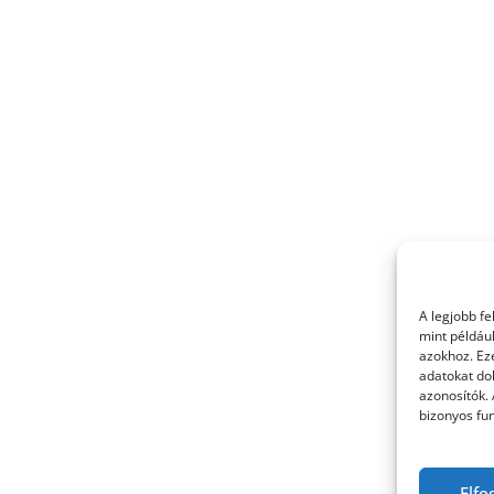
A legjobb f
mint példáu
azokhoz. Ez
adatokat dol
azonosítók.
bizonyos fun
Elfo