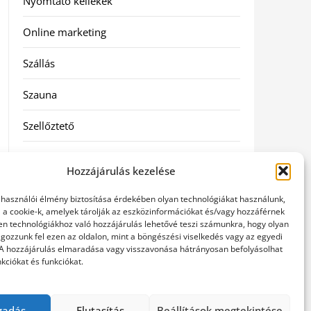
Nyomtató kellékek
Online marketing
Szállás
Szauna
Szellőztető
Szolgáltatás
Hozzájárulás kezelése
Táskák
elhasználói élmény biztosítása érdekében olyan technológiákat használunk,
l a cookie-k, amelyek tárolják az eszközinformációkat és/vagy hozzáférnek
Utazás
en technológiákhoz való hozzájárulás lehetővé teszi számunkra, hogy olyan
gozzunk fel ezen az oldalon, mint a böngészési viselkedés vagy az egyedi
 A hozzájárulás elmaradása vagy visszavonása hátrányosan befolyásolhat
Vásárlás
kciókat és funkciókat.
Webáruházak
gadás
Elutasítás
Beállítások megtekintése