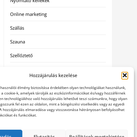
Nyomtató kellékek
Online marketing
Szállás
Szauna
Szellőztető
Szolgáltatás
Hozzájárulás kezelése
Táskák
elhasználói élmény biztosítása érdekében olyan technológiákat használunk,
l a cookie-k, amelyek tárolják az eszközinformációkat és/vagy hozzáférnek
Utazás
en technológiákhoz való hozzájárulás lehetővé teszi számunkra, hogy olyan
gozzunk fel ezen az oldalon, mint a böngészési viselkedés vagy az egyedi
 A hozzájárulás elmaradása vagy visszavonása hátrányosan befolyásolhat
Vásárlás
kciókat és funkciókat.
Webáruházak
gadás
Elutasítás
Beállítások megtekintése