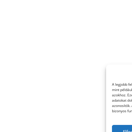
A legjobb f
mint példáu
azokhoz. Ez
adatokat dol
azonosítók.
bizonyos fun
Elfo