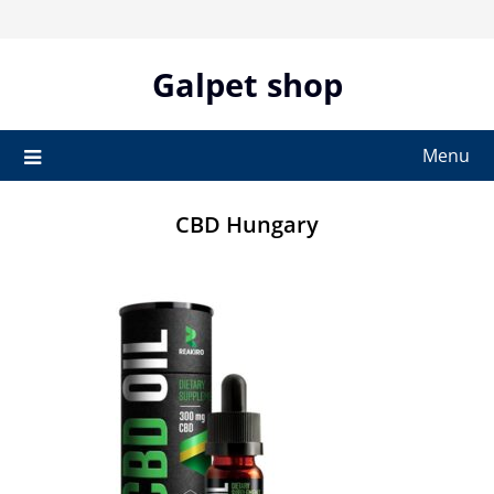
Skip
to
content
Galpet shop
Menu
CBD Hungary