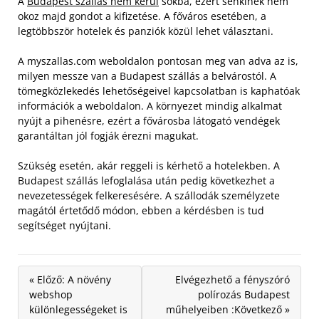
A
Budapest szállás nem kerül
sokba, ezért senkinek nem
okoz majd gondot a kifizetése. A főváros esetében, a
legtöbbször hotelek és panziók közül lehet választani.
A myszallas.com weboldalon pontosan meg van adva az is,
milyen messze van a Budapest szállás a belvárostól. A
tömegközlekedés lehetőségeivel kapcsolatban is kaphatóak
információk a weboldalon. A környezet mindig alkalmat
nyújt a pihenésre, ezért a fővárosba látogató vendégek
garantáltan jól fogják érezni magukat.
Szükség esetén, akár reggeli is kérhető a hotelekben. A
Budapest szállás lefoglalása után pedig következhet a
nevezetességek felkeresésére. A szállodák személyzete
magától értetődő módon, ebben a kérdésben is tud
segítséget nyújtani.
« Előző: A növény
Elvégezhető a fényszóró
webshop
polírozás Budapest
különlegességeket is
műhelyeiben :Következő »