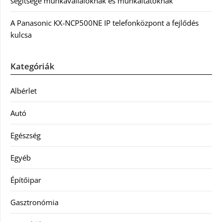
segítsége munkavállalóknak és munkáltatóknak
A Panasonic KX-NCP500NE IP telefonközpont a fejlődés
kulcsa
Kategóriák
Albérlet
Autó
Egészség
Egyéb
Építőipar
Gasztronómia